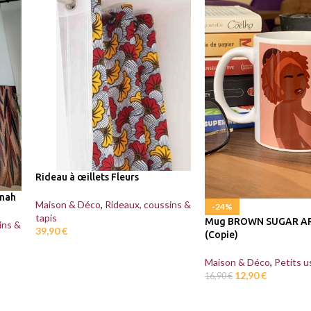
Rideau à œillets Fleurs
nnah
Maison & Déco
,
Rideaux, coussins &
-24%
tapis
Mug BROWN SUGAR A
ins &
39,90
€
(Copie)
Maison & Déco
,
Petits u
12,90
€
16,90
€