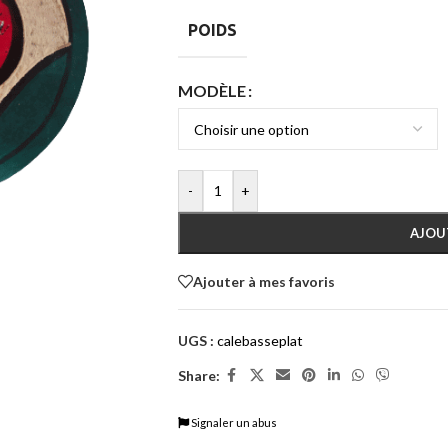
POIDS
MODÈLE
-
+
AJOU
Ajouter à mes favoris
UGS :
calebasseplat
Share:
Signaler un abus