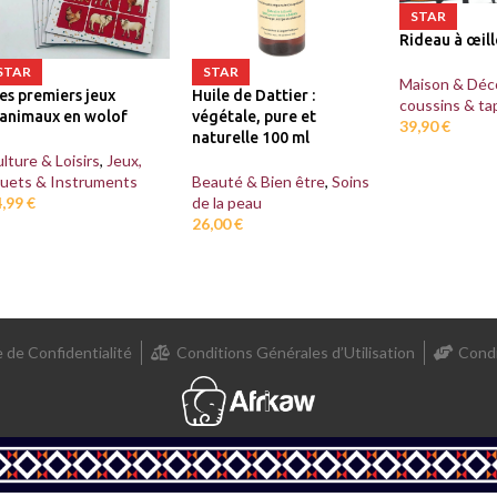
STAR
Rideau à œill
STAR
STAR
Maison & Déc
Huile de Dattier :
es premiers jeux
coussins & ta
végétale, pure et
’animaux en wolof
39,90
€
naturelle 100 ml
lture & Loisirs
,
Jeux,
Beauté & Bien être
,
Soins
ouets & Instruments
de la peau
4,99
€
26,00
€
e de Confidentialité
Conditions Générales d’Utilisation
Condi