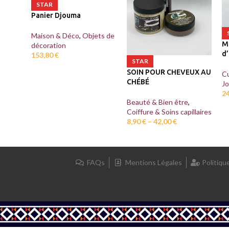
STAR
Panier Djouma
Maison & Déco
,
Objets de
M
décoration
d
153,80
€
STAR
SOIN POUR CHEVEUX AU
Cu
CHÉBÉ
J
2
Beauté & Bien être
,
Coiffure & Soins capillaires
8,90
€
–
42,00
€
FAQs
Mentions Légales
Politiqu