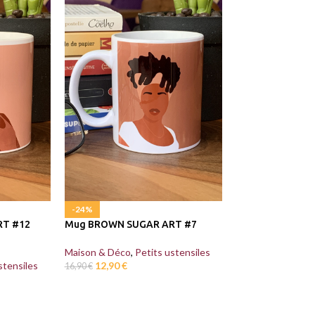
-24%
-24%
RT #12
Mug BROWN SUGAR ART #7
Mug BROWN SUG
Maison & Déco
,
Petits ustensiles
Maison & Déco
,
P
stensiles
12,90
€
12,90
€
16,90
€
16,90
€