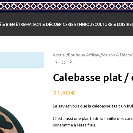
 & BIEN ÊTRE
MAISON & DÉCO
EPICERIE ETHNIQUE
CULTURE & LOISIRS
Accueil
/
Boutique Afrikaw
/
Maison & Déco
/
Calebasse plat /
21,90
€
Le saviez vous que la calebasse était un fruit
C’est aussi une plante de la famille des cucu
consomme à l’état frais.