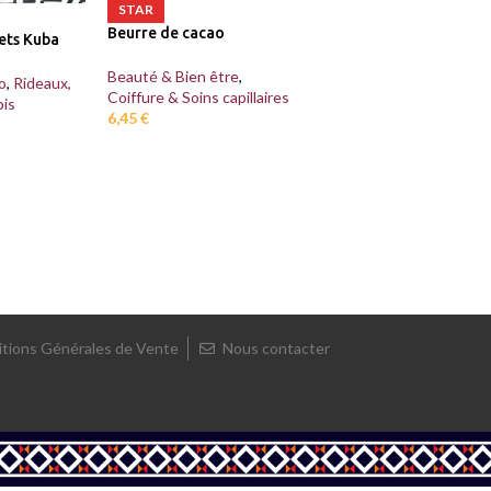
STAR
Beurre de cacao
ets Kuba
Beauté & Bien être
,
o
,
Rideaux,
Coiffure & Soins capillaires
pis
6,45
€
tions Générales de Vente
Nous contacter