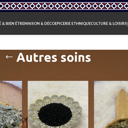
 & BIEN ÊTRE
MAISON & DÉCO
EPICERIE ETHNIQUE
CULTURE & LOISIRS
Autres soins
ikaw
/
Beauté & Bien être
/
Autres soins