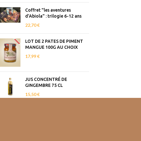
Coffret "les aventures
d'Abiola" : trilogie 6-12 ans
22,70
€
LOT DE 2 PATES DE PIMENT
MANGUE 100G AU CHOIX
17,99
€
JUS CONCENTRÉ DE
GINGEMBRE 75 CL
15,50
€