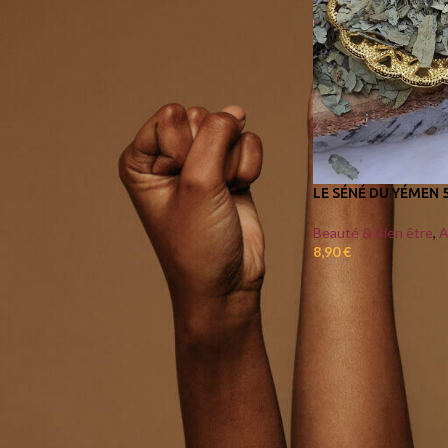
A LA UNE CETTE SEMAINE
Mélange de 4 poivres
6,00
€
–
11,00
€
Collier châle massai
LE SÉNÉ DU YÉMEN 
150,00
€
Beauté & Bien être
,
A
8,90
€
2 lots de Savon Baobab
surgras
23,00
€
Panier mural fibre banane et
raphia
55,00
€