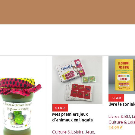
STAR
livre le sonin
STAR
Mes premiers jeux
Livres & BD
,
L
d’animaux en lingala
Culture & Lois
14,99
€
Culture & Loisirs
,
Jeux,