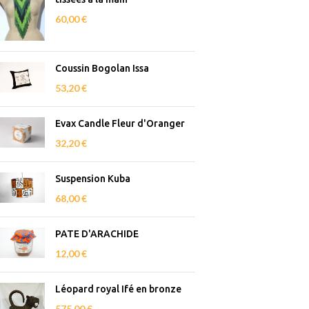
60,00
€
Coussin Bogolan Issa
53,20
€
Evax Candle Fleur d'Oranger
32,20
€
Suspension Kuba
68,00
€
PATE D'ARACHIDE
12,00
€
Léopard royal Ifé en bronze
575,00
€