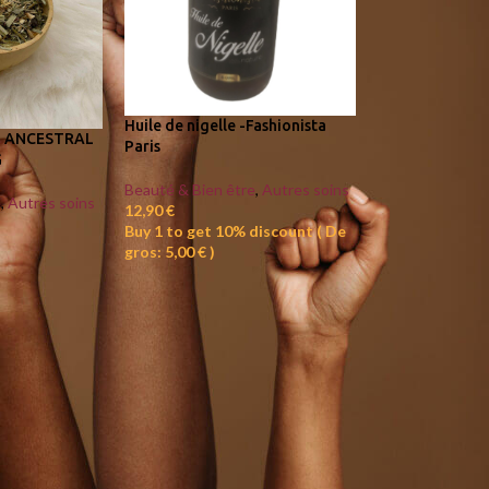
Huile de nigelle -Fashionista
T ANCESTRAL
Paris
G
Beauté & Bien être
,
Autres soins
e
,
Autres soins
12,90
€
Buy 1 to get 10% discount
( De
gros:
5,00
€
)