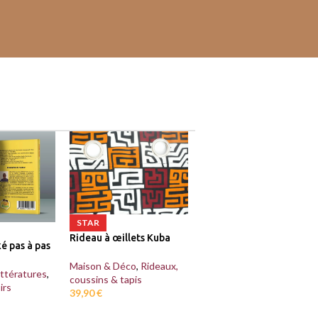
STAR
Rideau à œillets Kuba
ké pas à pas
Maison & Déco
,
Rideaux,
ittératures
,
coussins & tapis
irs
39,90
€