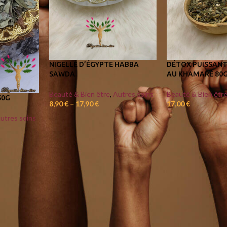
NIGELLE D’ÉGYPTE HABBA
DÉTOX PUISSAN
SAWDA
AU KHAMARÉ 80
Beauté & Bien être
,
Autres soins
Beauté & Bien êtr
50G
8,90
€
–
17,90
€
17,00
€
utres soins