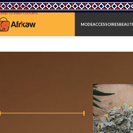
Skip to navigation
Skip to main content
MODE
ACCESSOIRES
BEAUTÉ
RECHERCHE EN DIRECT
Accueil
/
Boutique Afr
FILTRER PAR PRIX
Prix :
0 €
—
20 €
FILTRER