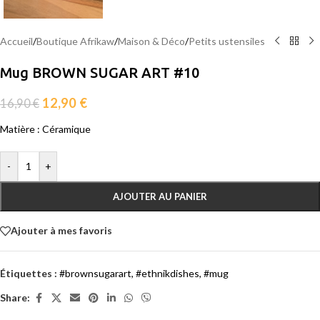
Accueil
/
Boutique Afrikaw
/
Maison & Déco
/
Petits ustensiles
Mug BROWN SUGAR ART #10
12,90
€
16,90
€
Matière : Céramique
-
+
AJOUTER AU PANIER
Ajouter à mes favoris
Étiquettes :
#brownsugarart
,
#ethnikdishes
,
#mug
Share: