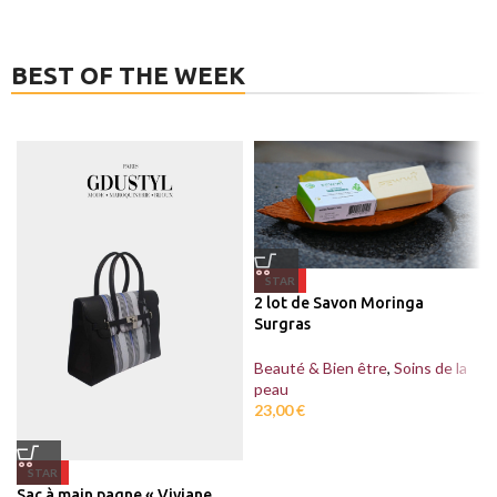
BEST OF THE WEEK
STAR
2 lot de Savon Moringa
Surgras
Beauté & Bien être
,
Soins de la
peau
23,00
€
STAR
Sac à main pagne « Viviane