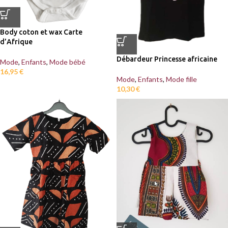
Body coton et wax Carte
d’Afrique
Débardeur Princesse africaine
Mode
,
Enfants
,
Mode bébé
16,95
€
Mode
,
Enfants
,
Mode fille
10,30
€