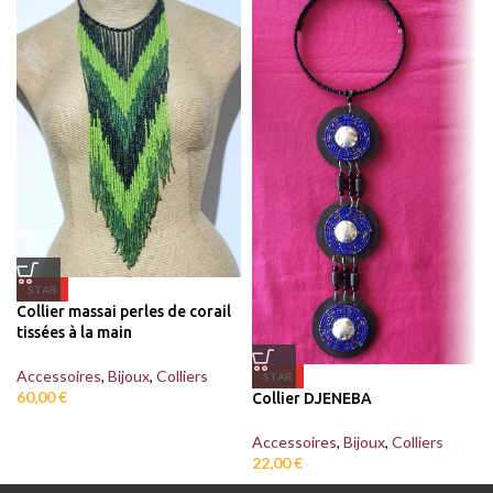
STAR
Collier massai perles de corail
tissées à la main
Accessoires
,
Bijoux
,
Colliers
STAR
60,00
€
Collier DJENEBA
Accessoires
,
Bijoux
,
Colliers
22,00
€