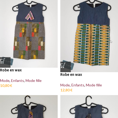
Robe en wax
Robe en wax
Mode
,
Enfants
,
Mode fille
Mode
,
Enfants
,
Mode fille
10,80
€
12,80
€