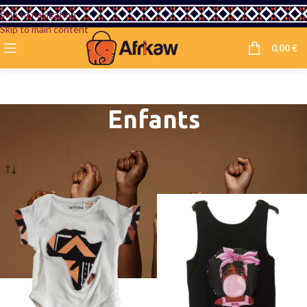
Skip to navigation
Skip to main content
0,00
€
Enfants
Accueil
/
Boutique Afrikaw
/
Mode
/
Enfants
12 résultats affichés