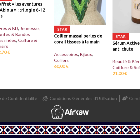
ffret « les aventures
Abiola » : trilogie 6-12
ns
vres & BD
,
Jeunesse,
STAR
ontes & Bandes
Collier massai perles de
STAR
essinées
,
Culture &
corail tissées à la main
Sérum Active
isirs
anti chute
2,70
€
Accessoires
,
Bijoux
,
Colliers
Beauté & Bien
60,00
€
Coiffure & Soi
21,00
€
e de Confidentialité
Conditions Générales d’Utilisation
Condi