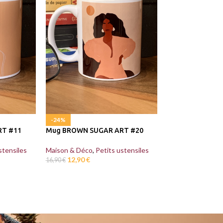
-24%
-24%
RT #11
Mug BROWN SUGAR ART #20
STAR
Mug BROWN SUG
stensiles
Maison & Déco
,
Petits ustensiles
12,90
€
16,90
€
Maison & Déco
,
P
12,90
€
16,90
€