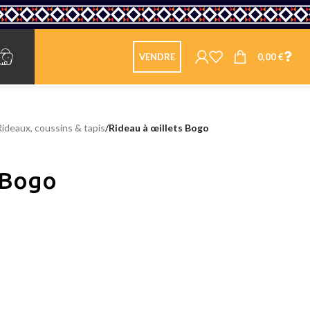
0,00
€
VENDRE
Rideaux, coussins & tapis
/
Rideau à œillets Bogo
 Bogo