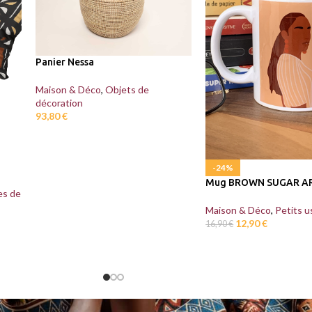
Panier Nessa
Maison & Déco
,
Objets de
décoration
93,80
€
-24%
Mug BROWN SUGAR A
es de
Maison & Déco
,
Petits u
12,90
€
16,90
€