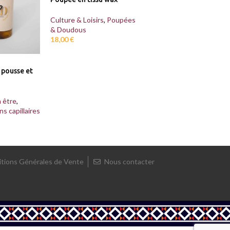
Culture & Loisirs
,
Poupées
& Doudous
18,00
€
 pousse et
 être
,
ns capillaires
tions Générales de Vente
Nous contacter