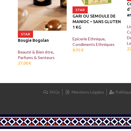
Co
d’
STAR
a
GARI OU SEMOULE DE
MANIOC – SANS GLUTEN
Li
1 KG
C
STAR
D
Epicerie Ethnique
,
Bougie Bogolan
Lo
Condiments Ethniques
2
8,95
€
Beauté & Bien être
,
Parfums & Senteurs
27,00
€
FAQs
Mentions Légales
Politiqu