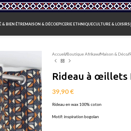
 & BIEN ÊTRE
MAISON & DÉCO
EPICERIE ETHNIQUE
CULTURE & LOISIRS
Accueil
/
Boutique Afrikaw
/
Maison & Déco
/
Rideau à œillets
39,90
€
Rideau en wax 100% coton
Motif: inspiration bogolan