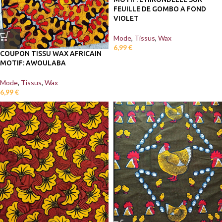
FEUILLE DE GOMBO A FOND
VIOLET
Mode
,
Tissus
,
Wax
6,99
€
COUPON TISSU WAX AFRICAIN
MOTIF: AWOULABA
Mode
,
Tissus
,
Wax
6,99
€