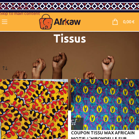
Skip to navigation
Skip to main content
0,00
€
Tissus
Accueil
/
Boutique Afrikaw
/
Mode
/
Tissus
Affichage de 1–12 sur 148 résultats
COUPON TISSU WAX AFRICAIN
MOTIF: L’HIRONDELLE SUR