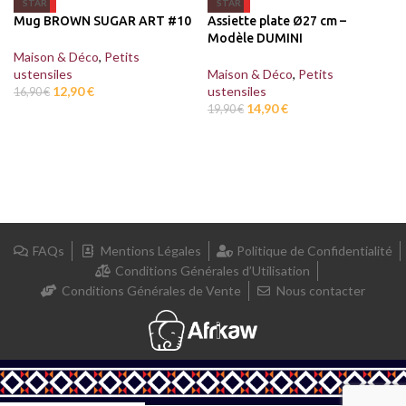
STAR
STAR
Assiette plate Ø27 cm –
Mug BROWN SUGAR ART #10
Modèle DUMINI
Maison & Déco
,
Petits
Maison & Déco
,
Petits
ustensiles
ustensiles
12,90
€
16,90
€
14,90
€
19,90
€
FAQs
Mentions Légales
Politique de Confidentialité
Conditions Générales d’Utilisation
Conditions Générales de Vente
Nous contacter