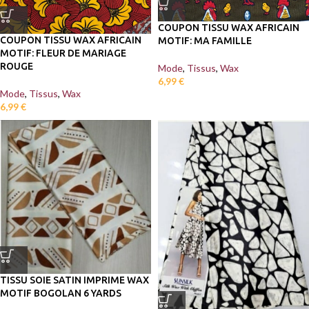
COUPON TISSU WAX AFRICAIN
COUPON TISSU WAX AFRICAIN
MOTIF: MA FAMILLE
MOTIF: FLEUR DE MARIAGE
ROUGE
Mode
,
Tissus
,
Wax
6,99
€
Mode
,
Tissus
,
Wax
6,99
€
TISSU SOIE SATIN IMPRIME WAX
MOTIF BOGOLAN 6 YARDS