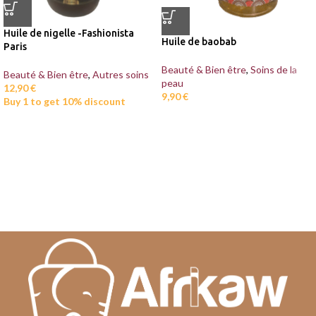
Huile de nigelle -Fashionista
Huile de baobab
Paris
Beauté & Bien être
,
Soins de la
Beauté & Bien être
,
Autres soins
peau
12,90
€
9,90
€
Buy 1 to get 10% discount