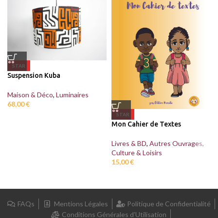
STAR
Suspension Kuba
Maison & Déco
,
Luminaires
68,00
€
STAR
Mon Cahier de Textes
Livres & BD
,
Autres Ouvrages
,
Culture & Loisirs
15,00
€
FAQs
Mentions Légales
Politique de Confidentialité
Conditions Générales d’Utilisation