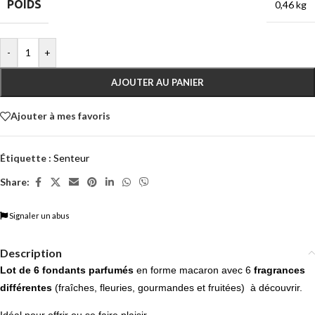
POIDS
0,46 kg
-
+
AJOUTER AU PANIER
Ajouter à mes favoris
Étiquette :
Senteur
Share:
Signaler un abus
Description
Lot de 6 fondants parfumés
en forme macaron avec 6
fragrances
différentes
(fraîches, fleuries, gourmandes et fruitées) à découvrir.
Idéal pour offrir ou se faire plaisir.