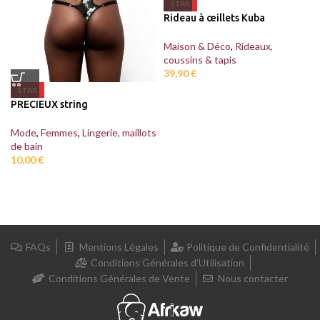
STAR
Rideau à œillets Kuba
Maison & Déco
,
Rideaux,
coussins & tapis
39,90
€
STAR
PRECIEUX string
Mode
,
Femmes
,
Lingerie, maillots
de bain
10,00
€
FAQs
Mentions Légales
Politique de Confidentialité
Conditions Générales d’Utilisation
Conditions Générales de Vente
Nous contacter