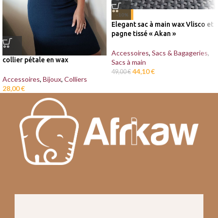
-10%
Elegant sac à main wax Vlisco et
pagne tissé « Akan »
Accessoires
,
Sacs & Bagageries
,
collier pétale en wax
Sacs à main
44,10
€
49,00
€
Accessoires
,
Bijoux
,
Colliers
28,00
€