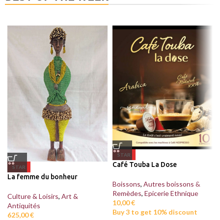
STAR
Café Touba La Dose
STAR
La femme du bonheur
Boissons
,
Autres boissons &
Remèdes
,
Epicerie Ethnique
Culture & Loisirs
,
Art &
10,00
€
Antiquités
Buy 3 to get 10% discount
625,00
€