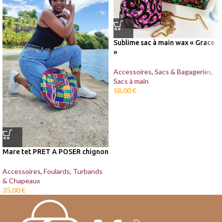
Sublime sac à main wax « Grace
»
Accessoires
,
Sacs & Bagageries
,
Sacs à main
58,00
€
Mare tet PRET A POSER chignon
Accessoires
,
Foulards, Turbands
& Chapeaux
35,00
€