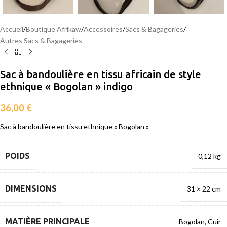
Accueil
/
Boutique Afrikaw
/
Accessoires
/
Sacs & Bagageries
/
Autres Sacs & Bagageries
Sac à bandoulière en tissu africain de style
ethnique « Bogolan » indigo
36,00
€
Sac à bandoulière en tissu ethnique « Bogolan »
POIDS
0,12 kg
DIMENSIONS
31 × 22 cm
MATIÈRE PRINCIPALE
Bogolan
,
Cuir