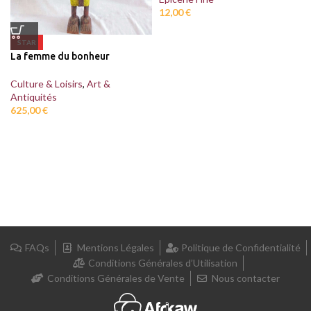
12,00
€
STAR
La femme du bonheur
Culture & Loisirs
,
Art &
Antiquités
625,00
€
FAQs
Mentions Légales
Politique de Confidentialité
Conditions Générales d’Utilisation
Conditions Générales de Vente
Nous contacter