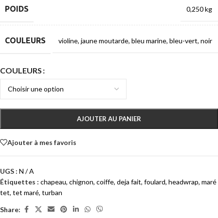
POIDS
0,250 kg
COULEURS
violine
,
jaune moutarde
,
bleu marine
,
bleu-vert
,
noir
COULEURS
AJOUTER AU PANIER
Ajouter à mes favoris
UGS :
N / A
Étiquettes :
chapeau
,
chignon
,
coiffe
,
deja fait
,
foulard
,
headwrap
,
maré
tet
,
tet maré
,
turban
Share: