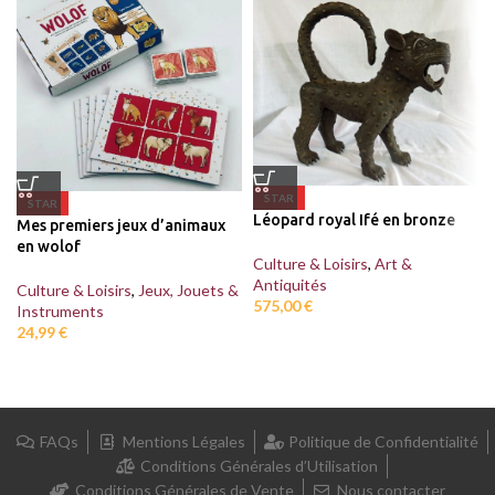
STAR
STAR
Léopard royal Ifé en bronze
Mes premiers jeux d’animaux
en wolof
Culture & Loisirs
,
Art &
Antiquités
Culture & Loisirs
,
Jeux, Jouets &
575,00
€
Instruments
24,99
€
FAQs
Mentions Légales
Politique de Confidentialité
Conditions Générales d’Utilisation
Conditions Générales de Vente
Nous contacter