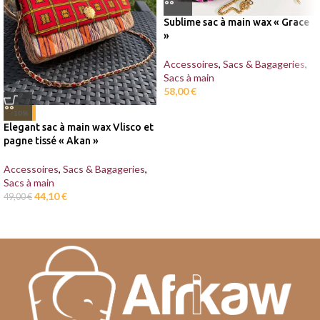
Sublime sac à main wax « Grace
»
Accessoires
,
Sacs & Bagageries
,
Sacs à main
58,00
€
-10%
Elegant sac à main wax Vlisco et
pagne tissé « Akan »
Accessoires
,
Sacs & Bagageries
,
Sacs à main
44,10
€
49,00
€