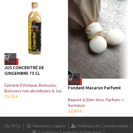
STAR
JUS CONCENTRÉ DE
GINGEMBRE 75 CL
STAR
Epicerie Ethnique
,
Boissons
,
Fondant Macaron Parfumé
Boissons non alcoolisées & Jus
15,50
€
Beauté & Bien être
,
Parfums &
Senteurs
12,80
€
FAQs
Mentions Légales
Politique de Confidentialité
Conditions Générales d’Utilisation