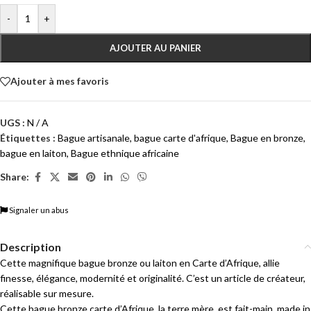
-
+
AJOUTER AU PANIER
Ajouter à mes favoris
UGS :
N / A
Étiquettes :
Bague artisanale
,
bague carte d'afrique
,
Bague en bronze
,
bague en laiton
,
Bague ethnique africaine
Share:
Signaler un abus
Description
Cette magnifique bague bronze ou laiton en Carte d’Afrique, allie
finesse, élégance, modernité et originalité. C’est un article de créateur,
réalisable sur mesure.
Cette bague bronze carte d’Afrique, la terre mère, est fait-main, made in