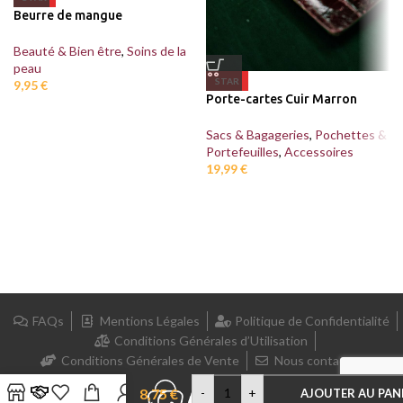
Beurre de mangue
Beauté & Bien être
,
Soins de la
peau
STAR
9,95
€
Porte-cartes Cuir Marron
Sacs & Bagageries
,
Pochettes &
Portefeuilles
,
Accessoires
19,99
€
FAQs
Mentions Légales
Politique de Confidentialité
Conditions Générales d’Utilisation
Conditions Générales de Vente
Nous contacter
FARINE DE
PATATE
8,75
€
-
+
AJOUTER AU PAN
DOUCE BIO