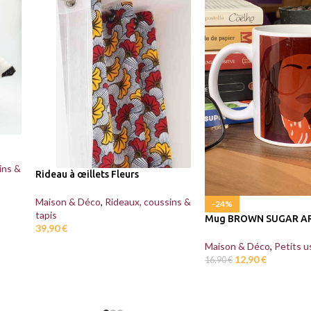
ins &
Rideau à œillets Fleurs
Maison & Déco
,
Rideaux, coussins &
-24%
tapis
Mug BROWN SUGAR A
39,90
€
Maison & Déco
,
Petits u
12,90
€
16,90
€