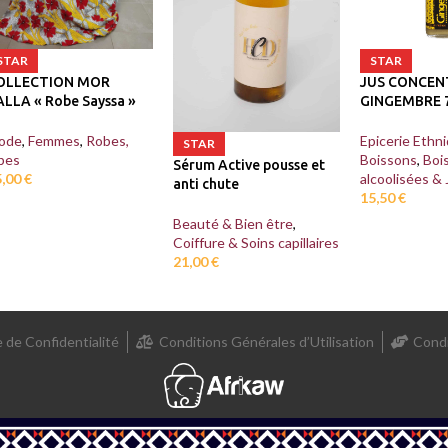
STAR
STAR
JUS CONCEN
OLLECTION MOR
GINGEMBRE 7
ALLA « Robe Sayssa »
Epicerie Ethn
ode
,
Femmes
,
Robes,
STAR
Boissons
,
Boi
pes
Sérum Active pousse et
alcoolisées & 
5,00
€
anti chute
15,50
€
Beauté & Bien être
,
Coiffure & Soins capillaires
21,00
€
e de Confidentialité
Conditions Générales d’Utilisation
Condi