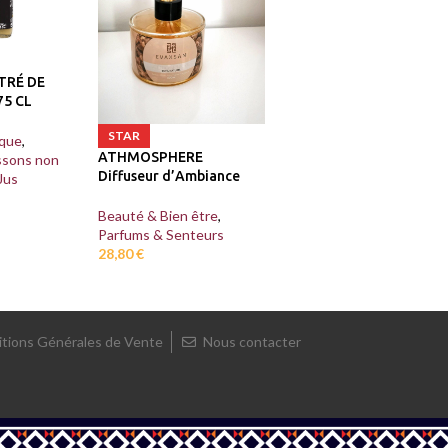
TRÉ DE
5 CL
STAR
ique
,
ATHMOSPHERE
ssons non
Diffuseur d’Ambiance
Jus
Beauté & Bien être
,
Parfums & Senteurs
28,80
€
tions Générales de Vente
Nous contacter