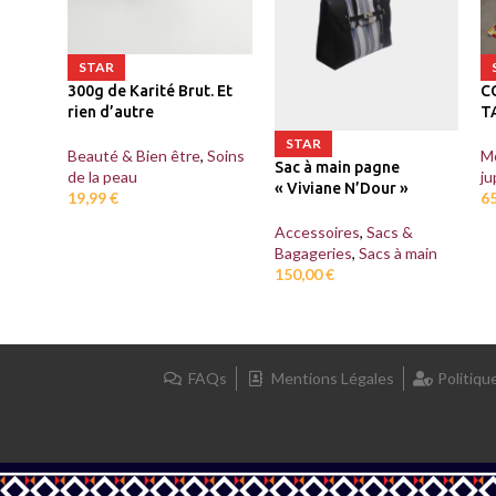
STAR
300g de Karité Brut. Et
C
rien d’autre
T
STAR
Beauté & Bien être
,
Soins
M
Sac à main pagne
de la peau
ju
« Viviane N’Dour »
19,99
€
6
Accessoires
,
Sacs &
Bagageries
,
Sacs à main
150,00
€
FAQs
Mentions Légales
Politiqu