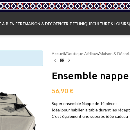
 & BIEN ÊTRE
MAISON & DÉCO
EPICERIE ETHNIQUE
CULTURE & LOISIRS
Accueil
/
Boutique Afrikaw
/
Maison & Déco
/
Ensemble nappe
56,90
€
Super ensemble Nappe de 14 pièces
Idéal pour habiller la table durant les réce
C’est également une superbe idée cadeau