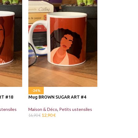
-24%
-24%
RT #18
Mug BROWN SUGAR ART #4
Mug BROWN SUG
stensiles
Maison & Déco
,
Petits ustensiles
Maison & Déco
,
P
12,90
€
12,90
€
16,90
€
16,90
€