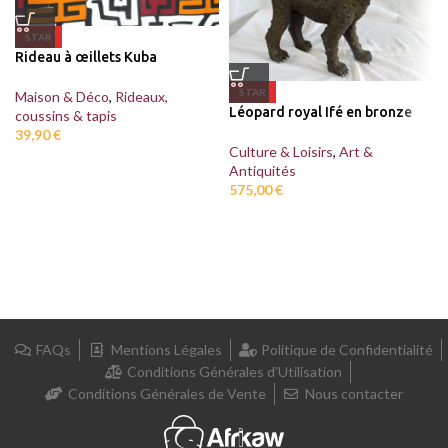
STAR
Rideau à œillets Kuba
STAR
Maison & Déco
,
Rideaux,
Léopard royal Ifé en bronze
coussins & tapis
39,90
€
Culture & Loisirs
,
Art &
Antiquités
575,00
€
FAQs
Mentions Légales
Politique de Confidentialité
Conditions Générales d’Utilisation
Conditions Générales de Vente
Nous contacter