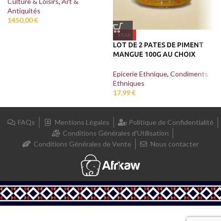
Culture & Loisirs
,
Art &
Antiquités
1450,00
€
STAR
LOT DE 2 PATES DE PIMENT
MANGUE 100G AU CHOIX
Epicerie Ethnique
,
Condiments
Ethniques
17,99
€
FAQs
Mentions Légales
Politique de Confidentialité
Conditions Générales d’Utilisation
Conditions Générales de Vente
Nous contacter