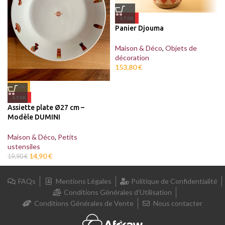
STAR
Panier Djouma
Maison & Déco
,
Objets de
décoration
153,80
€
-25%
STAR
Assiette plate Ø27 cm –
Modèle DUMINI
Maison & Déco
,
Petits
ustensiles
14,90
€
19,90
€
FAQs
Mentions Légales
Politique de Confidentialité
Conditions Générales d’Utilisation
Conditions Générales de Vente
Nous contacter