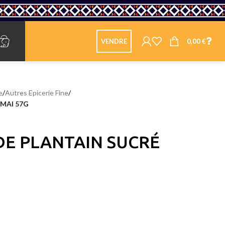
0,00
€
VENDRE
e
/
Autres Epicerie Fine
/
AMAI 57G
 DE PLANTAIN SUCRÉ