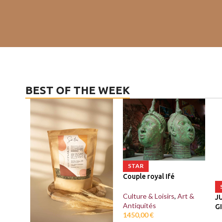
BEST OF THE WEEK
STAR
Couple royal Ifé
Culture & Loisirs
,
Art &
J
Antiquités
G
1450,00
€