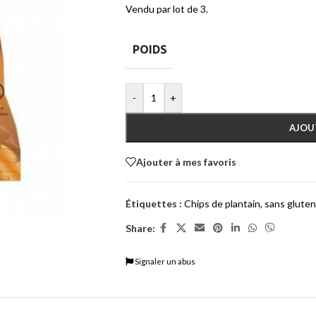
Vendu par lot de 3.
POIDS
-
+
AJOU
Ajouter à mes favoris
Étiquettes :
Chips de plantain
,
sans gluten
Share:
Signaler un abus