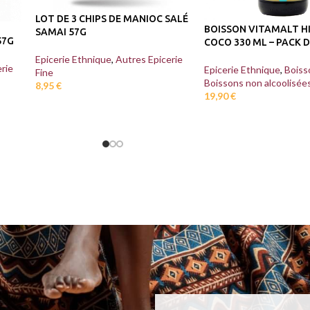
LOT DE 3 CHIPS DE MANIOC SALÉ
BOISSON VITAMALT H
SAMAI 57G
57G
COCO 330 ML – PACK D
Epicerie Ethnique
,
Autres Epicerie
rie
Epicerie Ethnique
,
Boiss
Fine
Boissons non alcoolisée
8,95
€
19,90
€