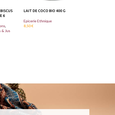
IBISCUS
LAIT DE COCO BIO 400 G
CHUTNEY DE M
E 6
CONDIMENT SUCR
G
Epicerie Ethnique
ons
,
8,50
€
s & Jus
Epicerie Ethnique
7,60
€