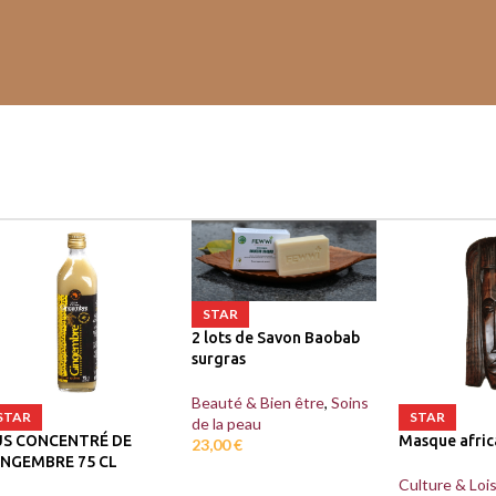
STAR
2 lots de Savon Baobab
surgras
Beauté & Bien être
,
Soins
STAR
STAR
de la peau
US CONCENTRÉ DE
Masque afri
23,00
€
INGEMBRE 75 CL
Culture & Lois