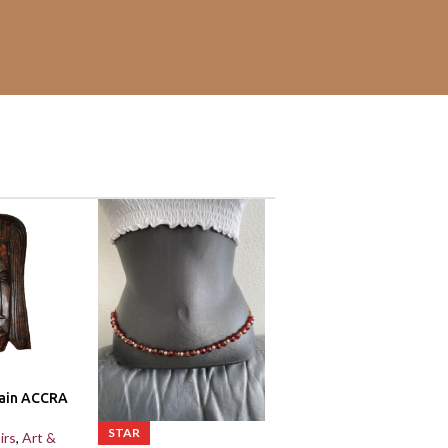
cain ACCRA
STAR
irs
,
Art &