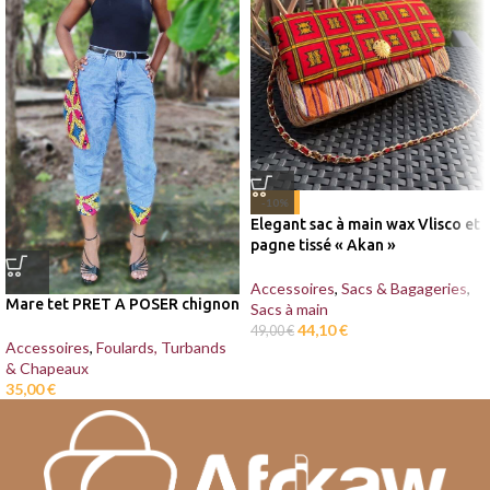
-10%
Elegant sac à main wax Vlisco et
pagne tissé « Akan »
Accessoires
,
Sacs & Bagageries
,
Mare tet PRET A POSER chignon
Sacs à main
44,10
€
49,00
€
Accessoires
,
Foulards, Turbands
& Chapeaux
35,00
€