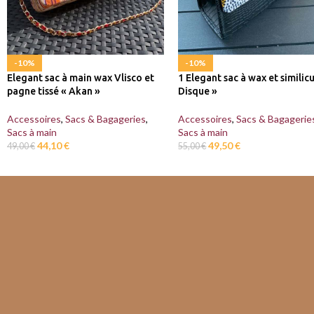
-10%
-10%
Elegant sac à main wax Vlisco et
1 Elegant sac à wax et similicu
pagne tissé « Akan »
Disque »
Accessoires
,
Sacs & Bagageries
,
Accessoires
,
Sacs & Bagagerie
Sacs à main
Sacs à main
44,10
€
49,50
€
49,00
€
55,00
€