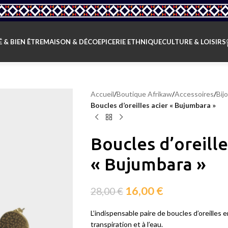
 & BIEN ÊTRE
MAISON & DÉCO
EPICERIE ETHNIQUE
CULTURE & LOISIRS
Accueil
/
Boutique Afrikaw
/
Accessoires
/
Bij
Boucles d’oreilles acier « Bujumbara »
Boucles d’oreille
« Bujumbara »
16,00
€
28,00
€
L’indispensable paire de boucles d’oreilles e
transpiration et à l’eau.