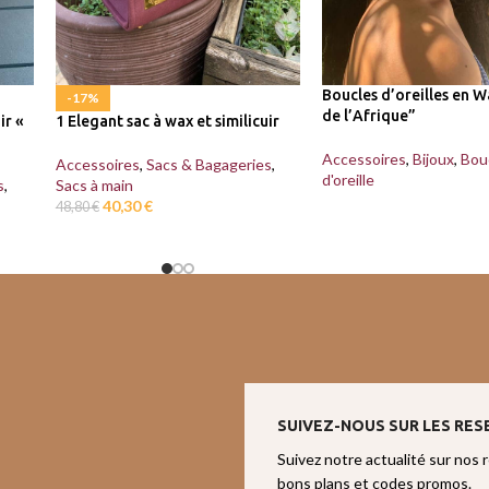
Boucles d’oreilles en W
-17%
de l’Afrique”
ir «
1 Elegant sac à wax et similicuir
Accessoires
,
Bijoux
,
Bou
Accessoires
,
Sacs & Bagageries
,
d'oreille
s
,
Sacs à main
40,30
€
48,80
€
SUIVEZ-NOUS SUR LES RES
Suivez notre actualité sur nos 
bons plans et codes promos.