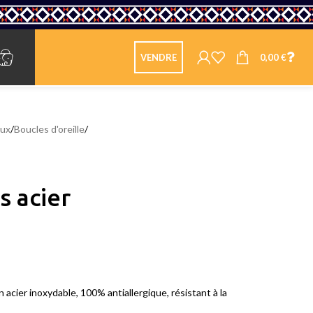
0,00
€
VENDRE
oux
/
Boucles d'oreille
/
s acier
n acier inoxydable, 100% antiallergique, résistant à la