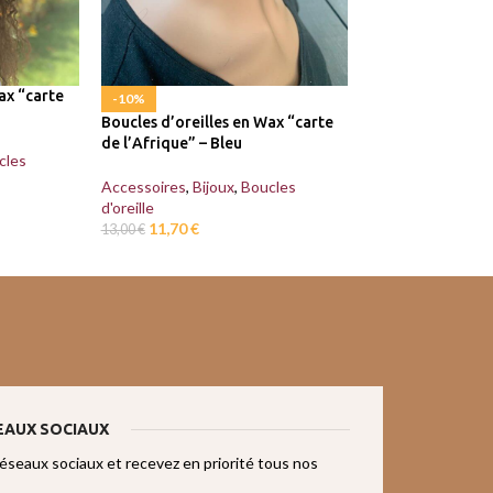
ax “carte
-10%
-10%
Boucles d’oreilles en Wax “carte
Boucles d’oreille
de l’Afrique” – Bleu
Bleu/Rouge
cles
Accessoires
,
Bijoux
,
Boucles
Accessoires
,
Bijo
d'oreille
d'oreille
11,70
€
11,70
€
13,00
€
13,00
€
EAUX SOCIAUX
réseaux sociaux et recevez en priorité tous nos