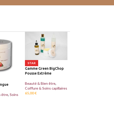
STAR
Gamme Green BigChop
Pousse Extrême
Beauté & Bien être
,
angue
Coiffure & Soins capillaires
65,00
€
 être
,
Soins