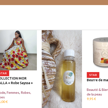
STAR
STAR
OLLECTION MOR
Beurre de m
ALLA « Robe Sayssa »
Beauté & Bien
ode
,
Femmes
,
Robes,
de la peau
pes
9,95
€
5,00
€