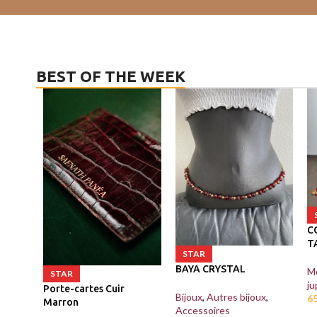
BEST OF THE WEEK
C
T
STAR
BAYA CRYSTAL
M
STAR
ju
Porte-cartes Cuir
Bijoux
,
Autres bijoux
,
6
Marron
Accessoires