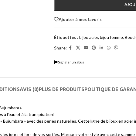
AJOU
Ajouter à mes favoris
Étiquettes :
bijou acier
,
bijou femme
,
Boucle
Share:
Signaler un abus
DITIONS
AVIS (0)
PLUS DE PRODUITS
POLITIQUE DE GARA
 Bujumbara »
 à l’eau et à la transpiration!
Bujumbara » avec des perles naturelles. Cette ligne de bijoux en acier i
 les jours et lors de vos sorties. Marquez votre style avec cette gamme 