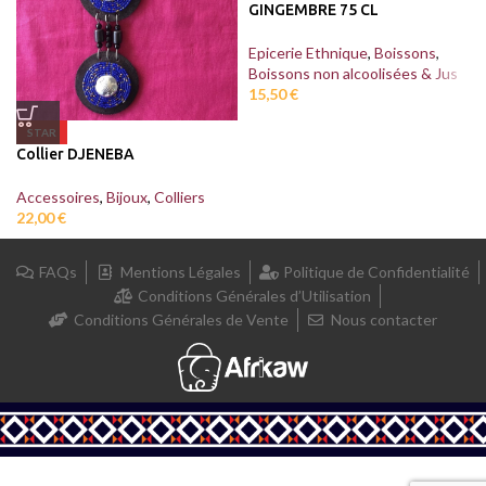
GINGEMBRE 75 CL
Epicerie Ethnique
,
Boissons
,
Boissons non alcoolisées & Jus
15,50
€
STAR
Collier DJENEBA
Accessoires
,
Bijoux
,
Colliers
22,00
€
FAQs
Mentions Légales
Politique de Confidentialité
Conditions Générales d’Utilisation
Conditions Générales de Vente
Nous contacter