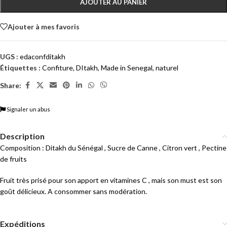
AJOUTER AU PANIER
Ajouter à mes favoris
UGS :
edaconfditakh
Étiquettes :
Confiture
,
DItakh
,
Made in Senegal
,
naturel
Share:
Signaler un abus
Description
Composition : Ditakh du Sénégal , Sucre de Canne , Citron vert , Pectine
de fruits
Fruit très prisé pour son apport en vitamines C , mais son must est son
goût délicieux. A consommer sans modération.
Expéditions