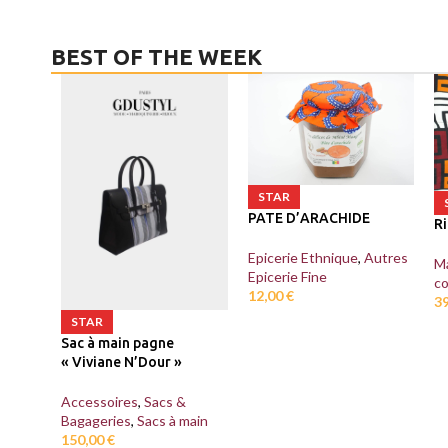
BEST OF THE WEEK
STAR
PATE D’ARACHIDE
Ri
Epicerie Ethnique
,
Autres
M
Epicerie Fine
co
12,00
€
3
STAR
Sac à main pagne
« Viviane N’Dour »
Accessoires
,
Sacs &
Bagageries
,
Sacs à main
150,00
€