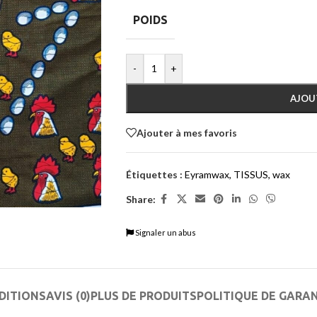
POIDS
-
+
AJOU
Ajouter à mes favoris
Étiquettes :
Eyramwax
,
TISSUS
,
wax
Share:
Signaler un abus
DITIONS
AVIS (0)
PLUS DE PRODUITS
POLITIQUE DE GARA