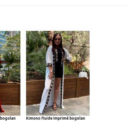
 bogolan
Kimono fluide Imprimé bogolan
Kimono/tunique 
fleur de mariage