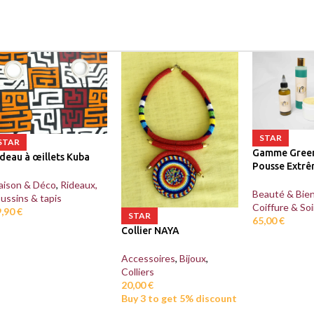
STAR
STAR
Gamme Green
deau à œillets Kuba
Pousse Extr
aison & Déco
,
Rideaux,
Beauté & Bien
ussins & tapis
Coiffure & Soi
9,90
€
STAR
65,00
€
Collier NAYA
Accessoires
,
Bijoux
,
Colliers
20,00
€
Buy 3 to get 5% discount