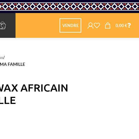
0,00
€
VENDRE
ax
/
MA FAMILLE
WAX AFRICAIN
LLE