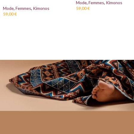
Mode
,
Femmes
,
Kimonos
59,00
€
Mode
,
Femmes
,
Kimonos
59,00
€