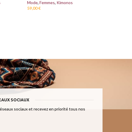
s
Mode
,
Femmes
,
Kimonos
59,00
€
Mode
,
Femmes
,
K
59,00
€
EAUX SOCIAUX
réseaux sociaux et recevez en priorité tous nos