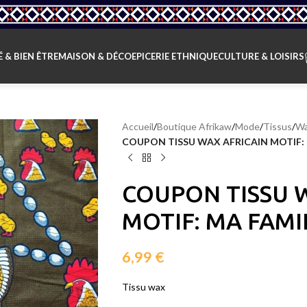
 & BIEN ÊTRE
MAISON & DÉCO
EPICERIE ETHNIQUE
CULTURE & LOISIRS
Accueil
/
Boutique Afrikaw
/
Mode
/
Tissus
/
W
COUPON TISSU WAX AFRICAIN MOTIF: 
COUPON TISSU 
MOTIF: MA FAMI
6,99
€
Tissu wax