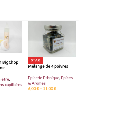
STAR
 BigChop
Mélange de 4 poivres
ême
Epicerie Ethnique
,
Epices
 être
,
& Arômes
ns capillaires
6,00
€
–
11,00
€