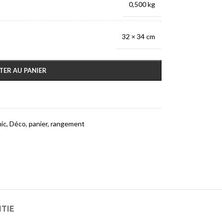
0,500 kg
32 × 34 cm
TER AU PANIER
ic
,
Déco
,
panier
,
rangement
NTIE