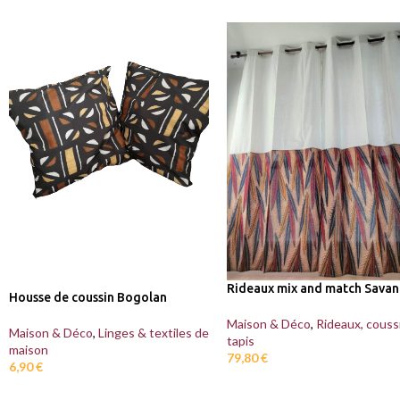
Rideaux mix and match Sava
Housse de coussin Bogolan
Maison & Déco
,
Rideaux, couss
Maison & Déco
,
Linges & textiles de
tapis
maison
79,80
€
6,90
€