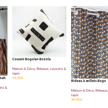
Coussin Bogolan Bozola
Maison & Déco
,
Rideaux, coussins &
tapis
59,20
€
nnah
Rideau à œillets Bogo
ins &
Maison & Déco
,
Rideaux,
tapis
39,90
€