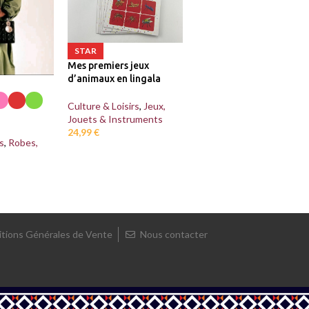
STAR
Mes premiers jeux
d’animaux en lingala
Culture & Loisirs
,
Jeux,
Jouets & Instruments
24,99
€
s
,
Robes,
tions Générales de Vente
Nous contacter