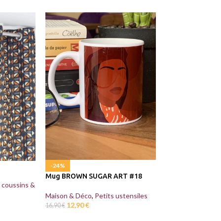
-24%
-24%
Mug BROWN SUGAR ART #18
Mug BROWN SUG
 coussins &
Maison & Déco
,
Petits ustensiles
Maison & Déco
,
P
12,90
€
12,90
€
16,90
€
16,90
€