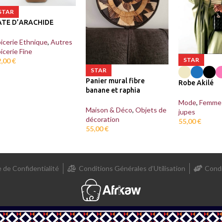
STAR
ATE D’ARACHIDE
icerie Ethnique
,
Autres
icerie Fine
STAR
2,00
€
STAR
Panier mural fibre
Robe Akilé
banane et raphia
Mode
,
Femme
Maison & Déco
,
Objets de
jupes
décoration
55,00
€
55,00
€
e de Confidentialité
Conditions Générales d’Utilisation
Condi