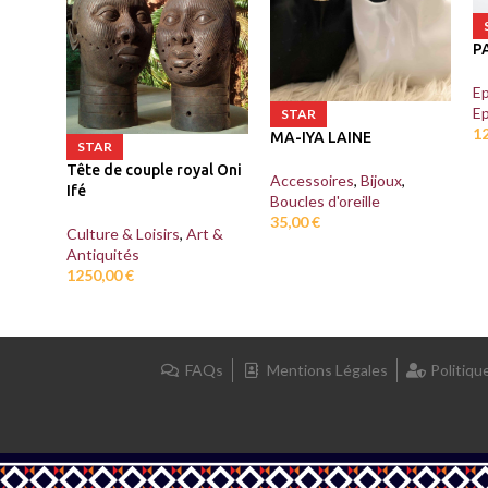
P
Ep
Ep
STAR
1
MA-IYA LAINE
STAR
Tête de couple royal Oni
Accessoires
,
Bijoux
,
Ifé
Boucles d'oreille
35,00
€
Culture & Loisirs
,
Art &
Antiquités
1250,00
€
FAQs
Mentions Légales
Politiqu