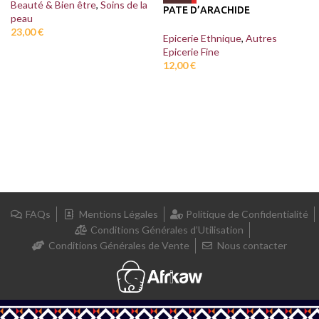
Beauté & Bien être
,
Soins de la
PATE D’ARACHIDE
peau
23,00
€
Epicerie Ethnique
,
Autres
Epicerie Fine
12,00
€
FAQs
Mentions Légales
Politique de Confidentialité
Conditions Générales d’Utilisation
Conditions Générales de Vente
Nous contacter