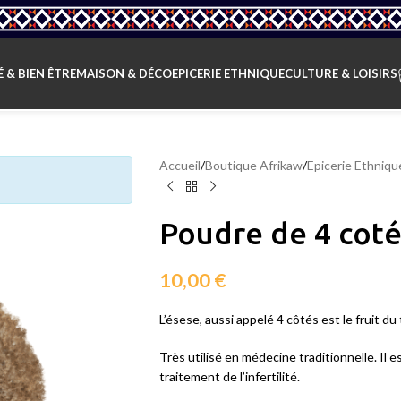
 & BIEN ÊTRE
MAISON & DÉCO
EPICERIE ETHNIQUE
CULTURE & LOISIRS
Accueil
/
Boutique Afrikaw
/
Epicerie Ethniqu
Poudre de 4 cot
10,00
€
L’ésese, aussi appelé 4 côtés est le fruit du
Très utilisé en médecine traditionnelle. Il
traitement de l’infertilité.