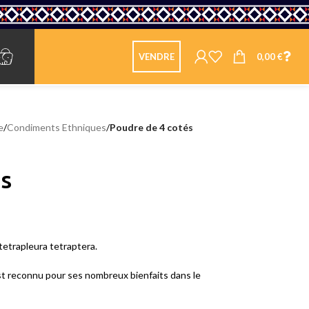
0,00
€
VENDRE
e
/
Condiments Ethniques
/
Poudre de 4 cotés
és
 tetrapleura tetraptera.
 est reconnu pour ses nombreux bienfaits dans le