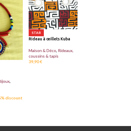
STAR
Rideau à œillets Kuba
Maison & Déco
,
Rideaux,
coussins & tapis
39,90
€
Bijoux
,
 5% discount