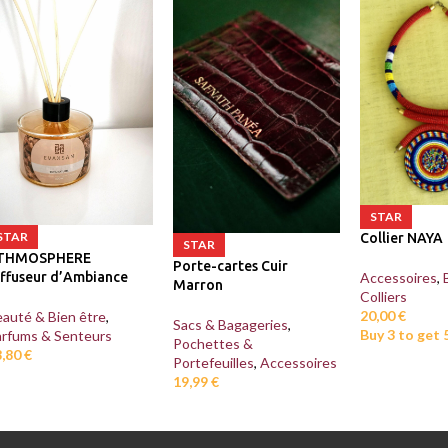
STAR
STAR
Collier NAYA
STAR
THMOSPHERE
Porte-cartes Cuir
iffuseur d’Ambiance
Accessoires
,
Marron
Colliers
20,00
€
auté & Bien être
,
Sacs & Bagageries
,
Buy 3 to get
arfums & Senteurs
Pochettes &
8,80
€
Portefeuilles
,
Accessoires
19,99
€