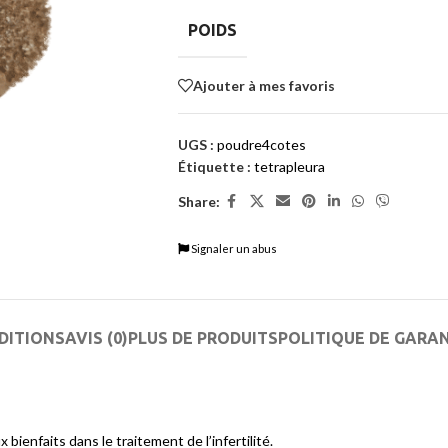
POIDS
Ajouter à mes favoris
UGS :
poudre4cotes
Étiquette :
tetrapleura
Share:
Signaler un abus
DITIONS
AVIS (0)
PLUS DE PRODUITS
POLITIQUE DE GARA
bienfaits dans le traitement de l’infertilité.