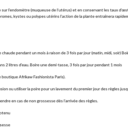
e sur l’endomètre (muqueuse de l’utérus) et en conservant les taux d’œs
ibromes, kystes ou polypes utérins l’action de la plante entraînera rapi
 chaude pendant un mois à raison de 3 fois par jour (matin, midi, soir) Bo
ns 2 litres d’eau. Boire une demi-tasse, 3 fois par jour pendant 1 mois
e boutique Afrikaw Fashionista Paris).
usion ou utiliser la poire pour un lavement du premier jour des règles jus
rendre en cas de non grossesse dès l’arrivée des règles.
obtenu
ssesse