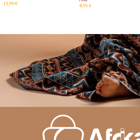
11,90
€
8,95
€