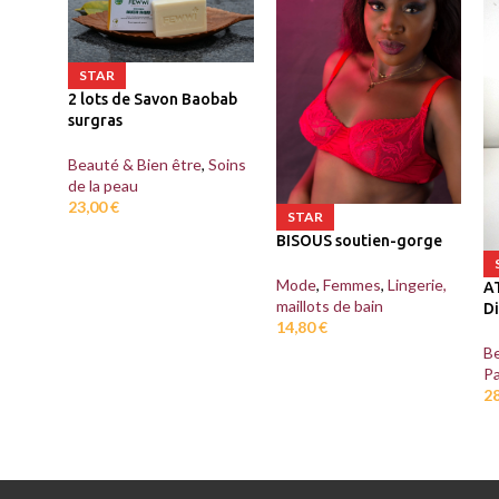
STAR
2 lots de Savon Baobab
surgras
Beauté & Bien être
,
Soins
de la peau
23,00
€
STAR
BISOUS soutien-gorge
Mode
,
Femmes
,
Lingerie,
A
maillots de bain
D
14,80
€
Be
P
2