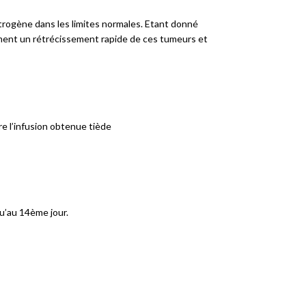
trogène dans les limites normales. Etant donné
dement un rétrécissement rapide de ces tumeurs et
ire l’infusion obtenue tiède
qu’au 14ème jour.