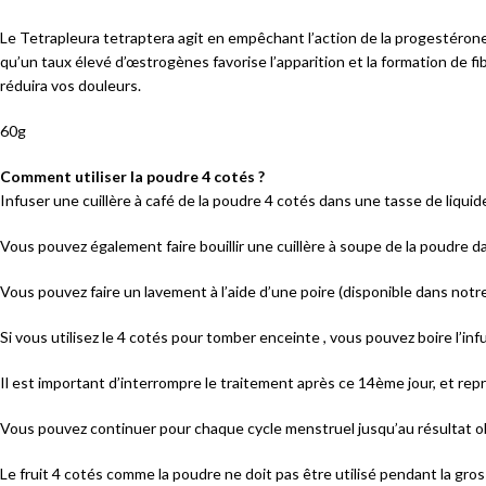
Le Tetrapleura tetraptera agit en empêchant l’action de la progestéron
qu’un taux élevé d’œstrogènes favorise l’apparition et la formation de f
réduira vos douleurs.
60g
Comment utiliser la poudre 4 cotés ?
Infuser une cuillère à café de la poudre 4 cotés dans une tasse de liquide
Vous pouvez également faire bouillir une cuillère à soupe de la poudre da
Vous pouvez faire un lavement à l’aide d’une poire (disponible dans notr
Si vous utilisez le 4 cotés pour tomber enceinte , vous pouvez boire l’inf
Il est important d’interrompre le traitement après ce 14ème jour, et rep
Vous pouvez continuer pour chaque cycle menstruel jusqu’au résultat 
Le fruit 4 cotés comme la poudre ne doit pas être utilisé pendant la gro