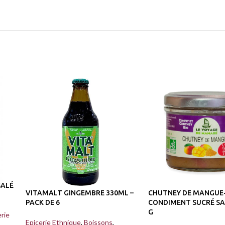
SALÉ
VITAMALT GINGEMBRE 330ML –
CHUTNEY DE MANGUE
PACK DE 6
CONDIMENT SUCRÉ SAL
G
rie
Epicerie Ethnique
,
Boissons
,