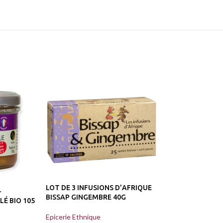
LOT DE 3 INFUS
LOT DE 3 INFUSIONS D’AFRIQUE
-
BAOBAB 40 G – 
BISSAP GINGEMBRE 40G
É BIO 105
Epicerie Ethnique
Epicerie Ethnique