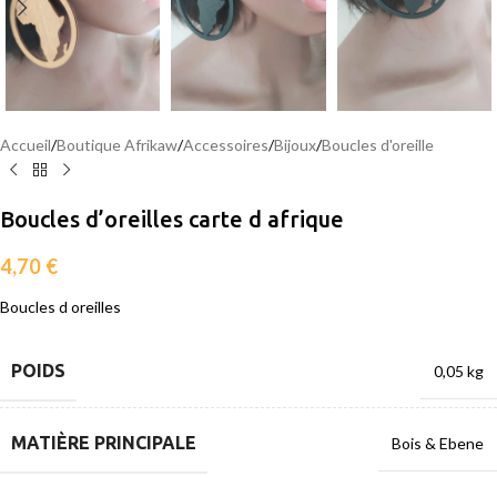
Accueil
/
Boutique Afrikaw
/
Accessoires
/
Bijoux
/
Boucles d'oreille
Boucles d’oreilles carte d afrique
4,70
€
Boucles d oreilles
POIDS
0,05 kg
MATIÈRE PRINCIPALE
Bois & Ebene