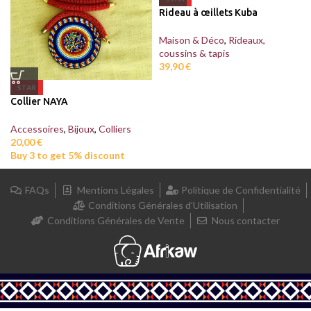
Rideau à œillets Kuba
Maison & Déco
,
Rideaux,
coussins & tapis
39,90
€
STAR
Collier NAYA
Accessoires
,
Bijoux
,
Colliers
20,00
€
Buy 3 to get 5% discount
FAQs
Mentions Légales
Politique de Confidentialité
Conditions Générales d’Utilisation
Conditions Générales de Vente
Nous contacter