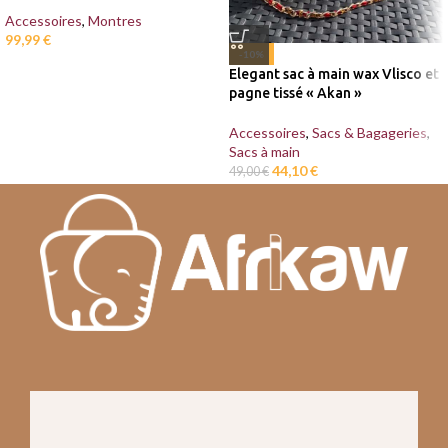
Accessoires
,
Montres
99,99
€
-10%
Elegant sac à main wax Vlisco et
pagne tissé « Akan »
Accessoires
,
Sacs & Bagageries
,
Sacs à main
44,10
€
49,00
€