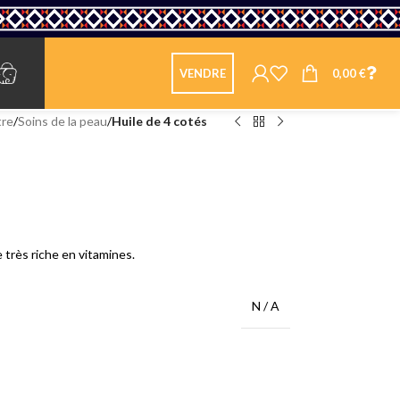
0,00
€
VENDRE
tre
/
Soins de la peau
/
Huile de 4 cotés
e très riche en vitamines.
N / A