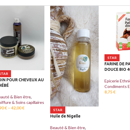
STAR
FARINE DE P
DOUCE BIO 4
STAR
OIN POUR CHEVEUX AU
Epicerie Ethn
HÉBÉ
Condiments E
8,75
€
auté & Bien être
,
iffure & Soins capillaires
,90
€
–
42,00
€
STAR
Huile de Nigelle
Beauté & Bien être
,