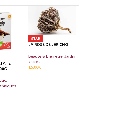
STAR
LA ROSE DE JERICHO
Beauté & Bien être
,
Jardin
secret
ATATE
16,00
€
00G
ique
,
thniques