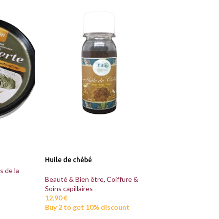
Huile de chébé
Huile d’akpi
s de la
Beauté & Bien être
,
Coiffure &
Beauté & Bien êt
Soins capillaires
peau
12,90
€
14,90
€
Buy 2 to get 10% discount