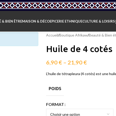
 & BIEN ÊTRE
MAISON & DÉCO
EPICERIE ETHNIQUE
CULTURE & LOISIRS
Accueil
/
Boutique Afrikaw
/
Beauté & Bien ê
Huile de 4 cotés
6,90
€
–
21,90
€
L’huile de tétrapleura (4 cotés) est une huil
POIDS
FORMAT