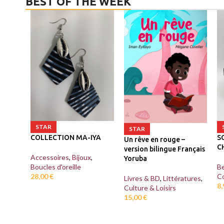
BEST OF THE WEEK
STAR
STAR
COLLECTION MA-IYA
S
Un rêve en rouge –
C
version bilingue Français
Accessoires
,
Bijoux
,
Yoruba
Boucles d'oreille
Be
28,00
€
Co
Livres & BD
,
Littératures
,
8
Culture & Loisirs
15,00
€