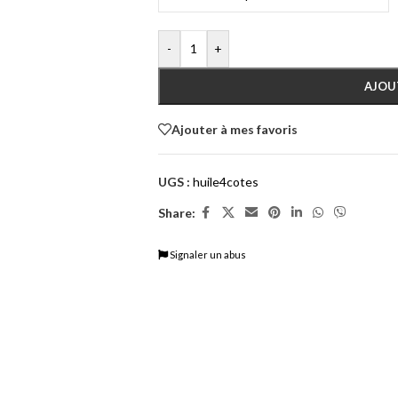
-
+
AJOU
Ajouter à mes favoris
UGS :
huile4cotes
Share:
Signaler un abus