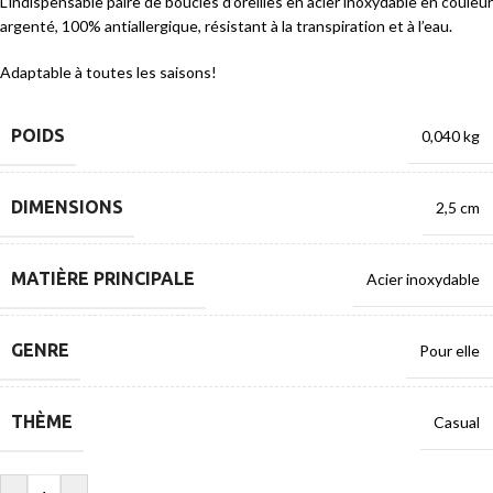
L’indispensable paire de boucles d’oreilles en acier inoxydable en couleur
argenté, 100% antiallergique, résistant à la transpiration et à l’eau.
Adaptable à toutes les saisons!
POIDS
0,040 kg
DIMENSIONS
2,5 cm
MATIÈRE PRINCIPALE
Acier inoxydable
GENRE
Pour elle
THÈME
Casual