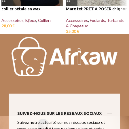
collier pétale en wax
Mare tet PRET A POSER chignon
Accessoires
,
Bijoux
,
Colliers
Accessoires
,
Foulards, Turbands
28,00
€
& Chapeaux
35,00
€
SUIVEZ-NOUS SUR LES RESEAUX SOCIAUX
Suivez notre actualité sur nos réseaux sociaux et
recevez en priorité tous nos bons plans et codes