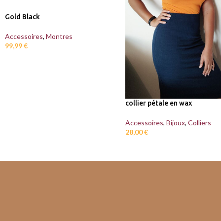
Gold Black
Accessoires
,
Montres
99,99
€
collier pétale en wax
Accessoires
,
Bijoux
,
Colliers
28,00
€