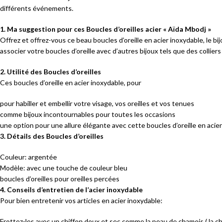
différents événements.
1. Ma suggestion pour ces Boucles d’oreilles acier « Aïda Mbodj »
Offrez et offrez-vous ce beau boucles d’oreille en acier inoxydable, le 
associer votre boucles d’oreille avec d’autres bijoux tels que des collier
2. Utilité des Boucles d’oreilles
Ces boucles d’oreille en acier inoxydable, pour
pour habiller et embellir votre visage, vos oreilles et vos tenues
comme bijoux incontournables pour toutes les occasions
une option pour une allure élégante avec cette boucles d’oreille en acie
3. Détails des Boucles d’oreilles
Couleur: argentée
Modèle: avec une touche de couleur bleu
boucles d’oreilles pour oreilles percées
4. Conseils d’entretien de l’acier inoxydable
Pour bien entretenir vos articles en acier inoxydable:
Frottez-les avec un chiffon doux et sec comme la peau de chamois ( la ch