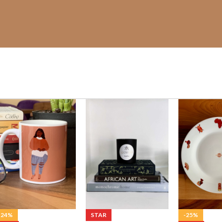
-25%
-24%
STAR