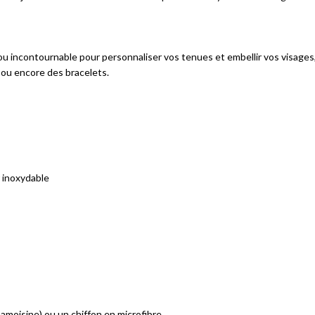
bijou incontournable pour personnaliser vos tenues et embellir vos visag
s ou encore des bracelets.
r inoxydable
amoisine) ou un chiffon en microfibre