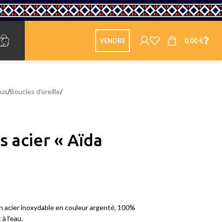
0,00
€
VENDRE
oux
/
Boucles d'oreille
/
s acier « Aïda
 en acier inoxydable en couleur argenté, 100%
 à l’eau.