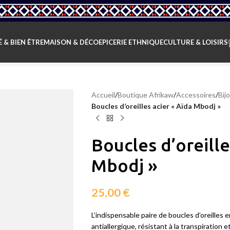
 & BIEN ÊTRE
MAISON & DÉCO
EPICERIE ETHNIQUE
CULTURE & LOISIRS
Accueil
/
Boutique Afrikaw
/
Accessoires
/
Bij
Boucles d’oreilles acier « Aïda Mbodj »
Boucles d’oreille
Mbodj »
25,00
€
L’indispensable paire de boucles d’oreilles
antiallergique, résistant à la transpiration et