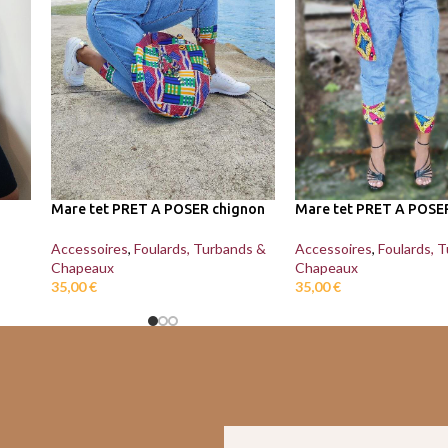
Mare tet PRET A POSER chignon
Mare tet PRET A POSE
Accessoires
,
Foulards, Turbands &
Accessoires
,
Foulards, 
Chapeaux
Chapeaux
35,00
€
35,00
€