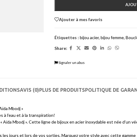
AJOU
Ajouter à mes favoris
Étiquettes :
bijou acier
,
bijou femme
,
Boucle
Share:
Signaler un abus
DITIONS
AVIS (0)
PLUS DE PRODUITS
POLITIQUE DE GARA
Aïda Mbodj »
 à l’eau et à la transpiration!
Aïda Mbodj ». Cette ligne de bijoux en acier inoxydable est née d’un vécu
 les jours et lors de vos sorties. Marquez votre style avec cette gamme 