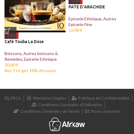
STAR
PATE D’ARACHIDE
Epicerie Ethnique
,
Autres
Epicerie Fine
12,00
€
STAR
Café Touba La Dose
Boissons
,
Autres boissons &
Remèdes
,
Epicerie Ethnique
10,00
€
Buy 3 to get 10% discount
FAQs
Mentions Légales
Politique de Confidentialité
Conditions Générales d’Utilisation
Conditions Générales de Vente
Nous contacter