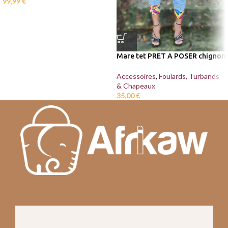
99,99
€
Mare tet PRET A POSER chignon
Accessoires
,
Foulards, Turbands
& Chapeaux
35,00
€