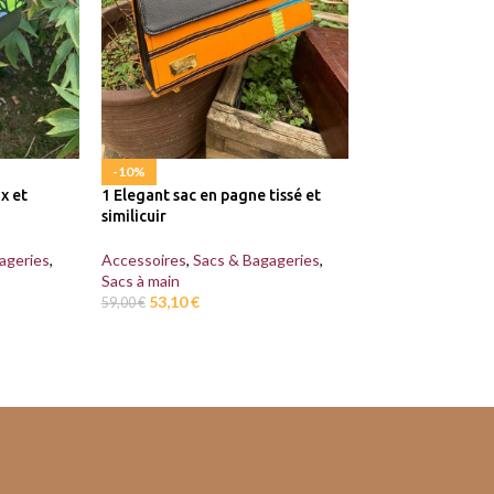
-10%
-17%
x et
1 Elegant sac en pagne tissé et
1 Elegant sac à wa
similicuir
Accessoires
,
Sacs
ageries
,
Accessoires
,
Sacs & Bagageries
,
Sacs à main
Sacs à main
40,30
€
48,80
€
53,10
€
59,00
€