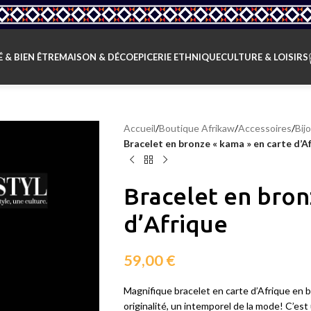
 & BIEN ÊTRE
MAISON & DÉCO
EPICERIE ETHNIQUE
CULTURE & LOISIRS
Accueil
/
Boutique Afrikaw
/
Accessoires
/
Bij
Bracelet en bronze « kama » en carte d’A
Bracelet en bron
d’Afrique
59,00
€
Magnifique bracelet en carte d’Afrique en b
originalité, un intemporel de la mode! C’est 