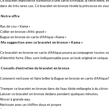
Ce bracelet manchette surmonté d’une carte d’Afrique, la terre mère, est f
dans de très rares cas. Ce bracelet en bronze révèle la princesse en vou
Notre offre
Ras de cou « Kama »
Collier en bronze »Afric gravé »
Bague en bronze en carte d’Afrique »Kama »
Ma suggestion avec ce bracelet en bronze « Kama »
Ce bracelet en bronze en carte d’Afrique pourra accompagner toutes vos te
d’identité forte. Elles sont indispensable pour un look original et unique.
Conseils d’entretien du bracelet en bronze
Comment nettoyer et faire briller la Bague en bronze en carte d’Afrique
Tremper ce bracelet en bronze dans de l’eau tiède mélangée à du citron 
Laisser ce bracelet en bronze dedans pendant quelques minutes.
Rincer à grande eau.
Nettoyer avec un chiffon doux et propre