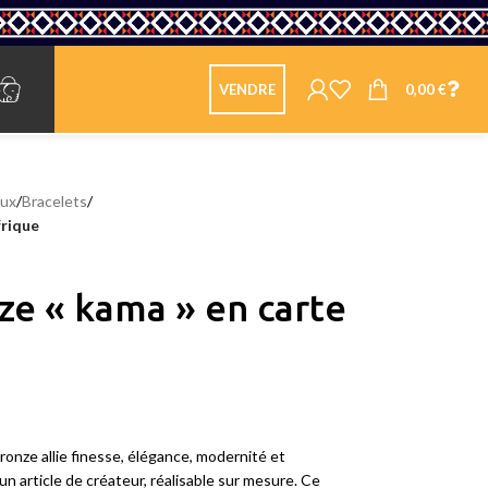
0,00
€
VENDRE
oux
/
Bracelets
/
frique
ze « kama » en carte
ronze allie finesse, élégance, modernité et
un article de créateur, réalisable sur mesure. Ce