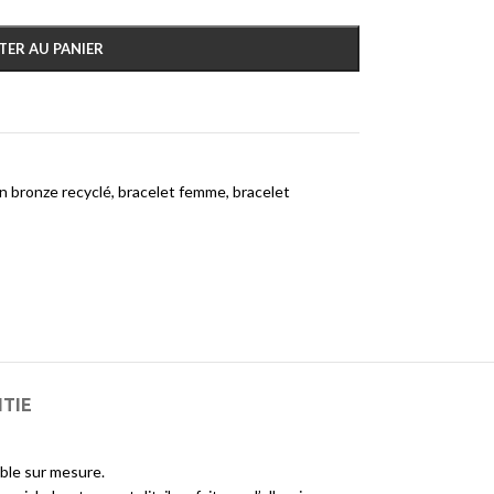
TER AU PANIER
n bronze recyclé
,
bracelet femme
,
bracelet
NTIE
able sur mesure.