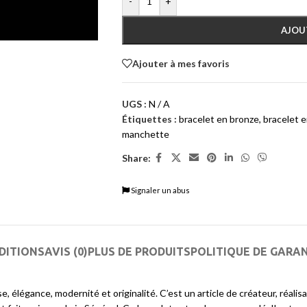
-
+
AJOU
Ajouter à mes favoris
UGS :
N / A
Étiquettes :
bracelet en bronze
,
bracelet e
manchette
Share:
Signaler un abus
DITIONS
AVIS (0)
PLUS DE PRODUITS
POLITIQUE DE GARA
e, élégance, modernité et originalité. C’est un article de créateur, réalis