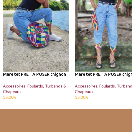
Mare tet PRET A POSER chignon
Mare tet PRET A POSER chig
Accessoires
,
Foulards, Turbands &
Accessoires
,
Foulards, Turban
Chapeaux
Chapeaux
35,00
€
35,00
€