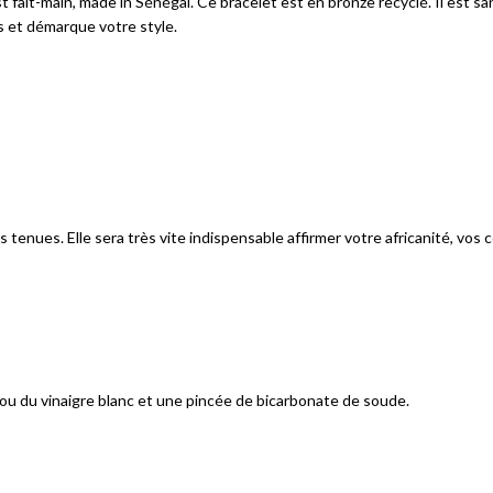
ait-main, made in Sénégal. Ce bracelet est en bronze recyclé. Il est sans 
s et démarque votre style.
nues. Elle sera très vite indispensable affirmer votre africanité, vos co
?
ou du vinaigre blanc et une pincée de bicarbonate de soude.