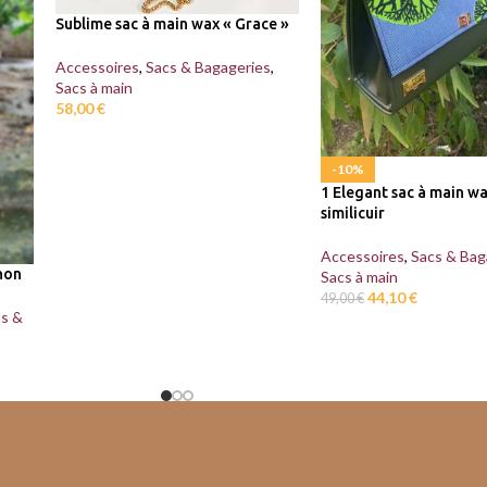
Sublime sac à main wax « Grace »
Accessoires
,
Sacs & Bagageries
,
Sacs à main
58,00
€
-10%
1 Elegant sac à main wa
similicuir
Accessoires
,
Sacs & Bag
non
Sacs à main
44,10
€
49,00
€
ds &