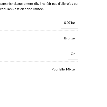
sans nickel, autrement dit, il ne fait pas d’allergies ou
kebulan » est en série limitée.
0,07 kg
Bronze
Or
Pour Elle
,
Mixte