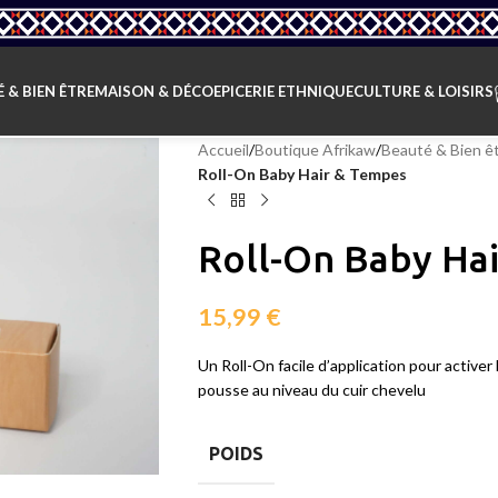
 & BIEN ÊTRE
MAISON & DÉCO
EPICERIE ETHNIQUE
CULTURE & LOISIRS
Accueil
/
Boutique Afrikaw
/
Beauté & Bien ê
Roll-On Baby Hair & Tempes
Roll-On Baby Ha
15,99
€
Un Roll-On facile d’application pour activer 
pousse au niveau du cuir chevelu
POIDS