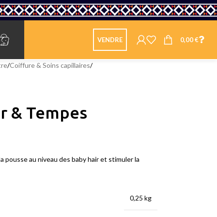
0,00
€
VENDRE
tre
/
Coiffure & Soins capillaires
/
ir & Tempes
la pousse au niveau des baby hair et stimuler la
0,25 kg