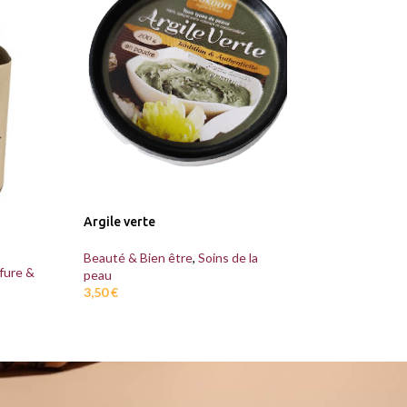
Argile verte
Huile de chébé
Beauté & Bien être
,
Soins de la
fure &
Beauté & Bien êt
peau
Soins capillaires
3,50
€
12,90
€
Buy 2 to get 10%