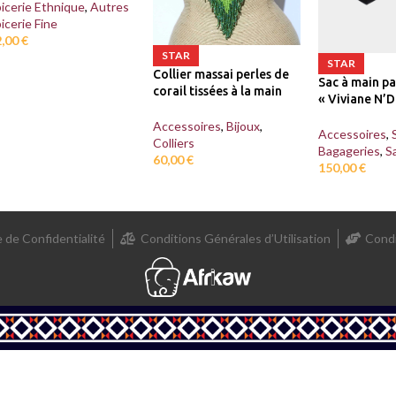
icerie Ethnique
,
Autres
icerie Fine
2,00
€
STAR
STAR
Collier massai perles de
Sac à main p
corail tissées à la main
« Viviane N’D
Accessoires
,
Bijoux
,
Accessoires
,
Colliers
Bagageries
,
S
60,00
€
150,00
€
e de Confidentialité
Conditions Générales d’Utilisation
Condi