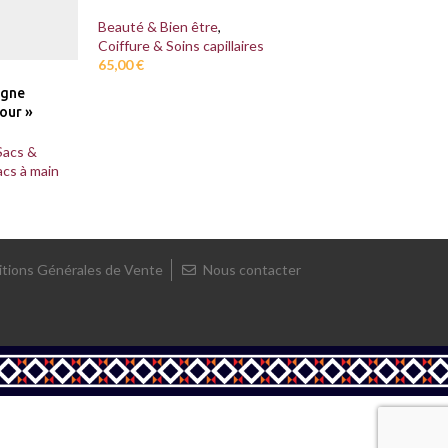
Beauté & Bien être
,
Coiffure & Soins capillaires
65,00
€
agne
our »
Sacs &
acs à main
tions Générales de Vente
Nous contacter