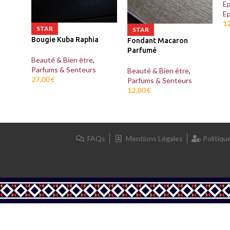
Ep
Ep
1
STAR
STAR
Bougie Kuba Raphia
Fondant Macaron
Parfumé
Beauté & Bien être
,
Parfums & Senteurs
Beauté & Bien être
,
27,00
€
Parfums & Senteurs
12,80
€
FAQs
Mentions Légales
Politiqu