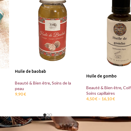
Huile de baobab
Huile de gombo
Beauté & Bien être
,
Soins de la
Beauté & Bien être
,
Coif
peau
Soins capillaires
9,90
€
4,50
€
–
16,10
€