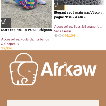
-10%
Elegant sac à main wax Vlisco et
pagne tissé « Akan »
Accessoires
,
Sacs & Bagageries
,
Mare tet PRET A POSER chignon
Sacs à main
44,10
€
49,00
€
Accessoires
,
Foulards, Turbands
& Chapeaux
35,00
€