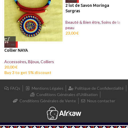
2 lot de Savon Moringa
Surgras
Beauté & Bien être
,
Soins de la
peau
23,00
€
STAR
Collier NAYA
Accessoires
,
Bijoux
,
Colliers
20,00
€
Buy 3 to get 5% discount
FAQs
Mentions Légales
Politique de Confidentialité
Conditions Générales d’Utilisation
Conditions Générales de Vente
Nous contacter