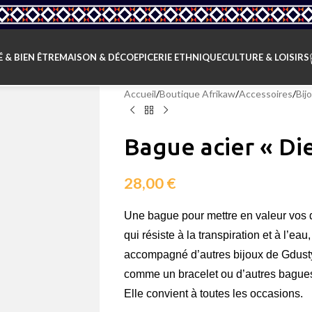
 & BIEN ÊTRE
MAISON & DÉCO
EPICERIE ETHNIQUE
CULTURE & LOISIRS
Accueil
/
Boutique Afrikaw
/
Accessoires
/
Bij
Bague acier « Di
28,00
€
Une bague pour mettre en valeur vos d
qui résiste à la transpiration et à l’e
accompagné d’autres bijoux de Gdust
comme un bracelet ou d’autres bagues 
Elle convient à toutes les occasions.