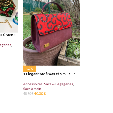
 « Grace »
ageries
,
-17%
-10%
1 Elegant sac à wax et similicuir
Sac à main pochet
bogolan
Accessoires
,
Sacs & Bagageries
,
Sacs à main
Accessoires
,
Sacs
40,30
€
Sacs à main
48,80
€
44,10
€
49,00
€