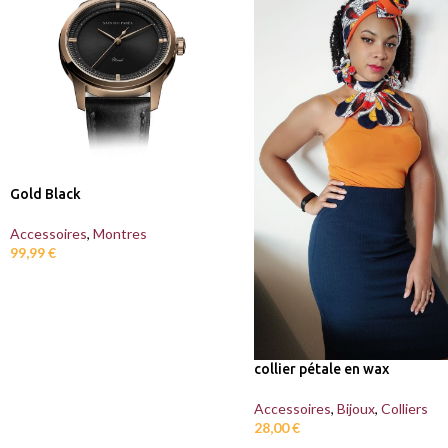
Gold Black
Accessoires
,
Montres
99,99
€
collier pétale en wax
Accessoires
,
Bijoux
,
Colliers
28,00
€