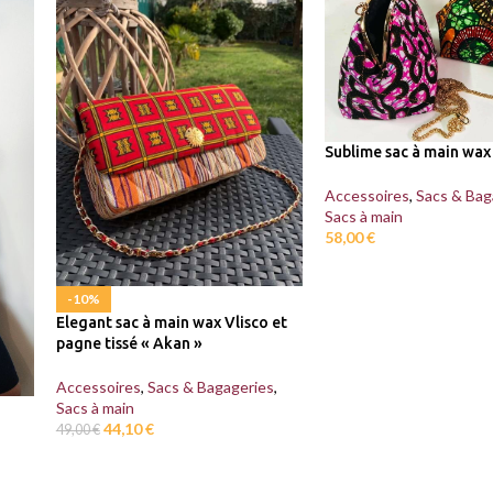
Sublime sac à main wax
Accessoires
,
Sacs & Bag
Sacs à main
58,00
€
-10%
Elegant sac à main wax Vlisco et
pagne tissé « Akan »
Accessoires
,
Sacs & Bagageries
,
Sacs à main
44,10
€
49,00
€