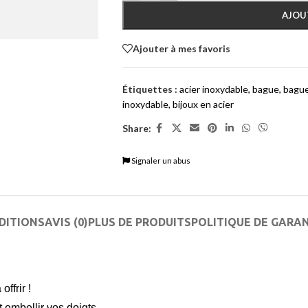
AJOU
Ajouter à mes favoris
Étiquettes :
acier inoxydable
,
bague
,
bague
inoxydable
,
bijoux en acier
Share:
Signaler un abus
DITIONS
AVIS (0)
PLUS DE PRODUITS
POLITIQUE DE GARA
ffrir !
 embellir vos doigts.