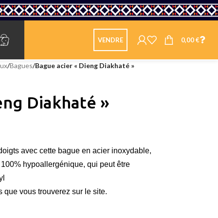
0,00
€
VENDRE
oux
/
Bagues
/
Bague acier « Dieng Diakhaté »
eng Diakhaté »
oigts avec cette bague en acier inoxydable,
au, 100% hypoallergénique, qui peut être
yl
que vous trouverez sur le site.