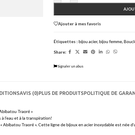
AJOU
Ajouter à mes favoris
Étiquettes :
bijou acier
,
bijou femme
,
Boucle
Share:
Signaler un abus
DITIONS
AVIS (0)
PLUS DE PRODUITS
POLITIQUE DE GARA
 Abibatou Traoré »
 l’eau et à la transpiration!
Abibatou Traoré ». Cette ligne de bijoux en acier inoxydable est née d’un