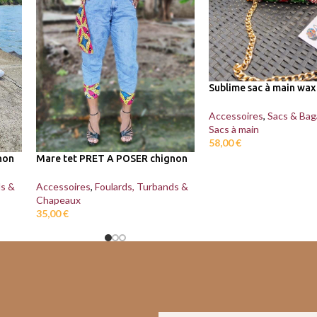
Sublime sac à main wax
Accessoires
,
Sacs & Bag
Sacs à main
58,00
€
non
Mare tet PRET A POSER chignon
ds &
Accessoires
,
Foulards, Turbands &
Chapeaux
35,00
€