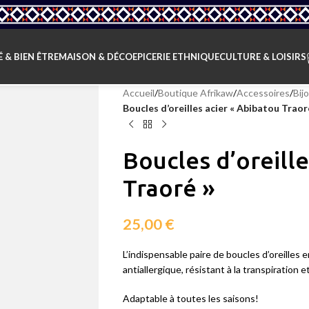
 & BIEN ÊTRE
MAISON & DÉCO
EPICERIE ETHNIQUE
CULTURE & LOISIRS
Accueil
/
Boutique Afrikaw
/
Accessoires
/
Bij
Boucles d’oreilles acier « Abibatou Traor
Boucles d’oreille
Traoré »
25,00
€
L’indispensable paire de boucles d’oreilles
antiallergique, résistant à la transpiration et
Adaptable à toutes les saisons!