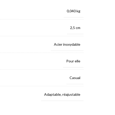
0,040 kg
2,5 cm
Acier inoxydable
Pour elle
Casual
Adaptable
,
réajustable