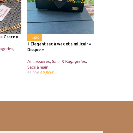
 « Grace »
-10%
-10%
1 Elegant sac à wax et similicuir «
1 Elegant sac à wa
ageries
,
Disque »
Disque »
Accessoires
,
Sacs & Bagageries
,
Accessoires
,
Sacs
Sacs à main
Sacs à main
49,50
€
49,50
€
55,00
€
55,00
€