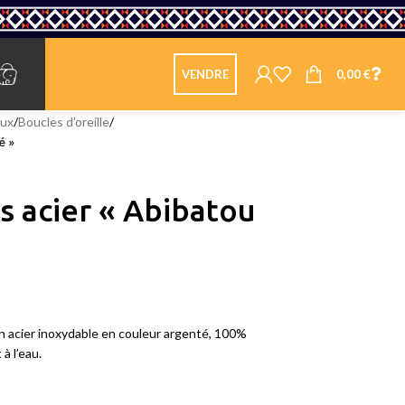
0,00
€
VENDRE
oux
/
Boucles d'oreille
/
é »
s acier « Abibatou
 en acier inoxydable en couleur argenté, 100%
 à l’eau.