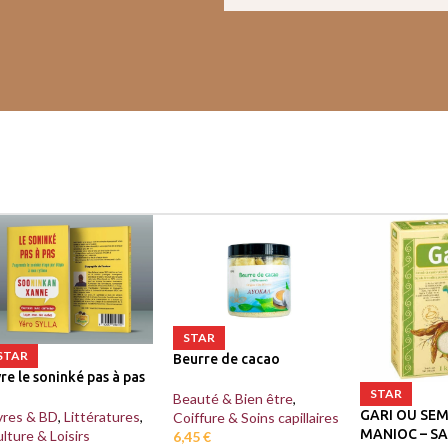
STAR
STAR
Beurre de cacao
vre le soninké pas à pas
STAR
Beauté & Bien être
,
GARI OU SE
vres & BD
,
Littératures
,
Coiffure & Soins capillaires
MANIOC – S
lture & Loisirs
6,45
€