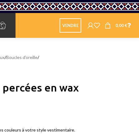
0,00
€
VENDRE
oux
/
Boucles d'oreille
/
e percées en wax
es couleurs à votre style vestimentaire.