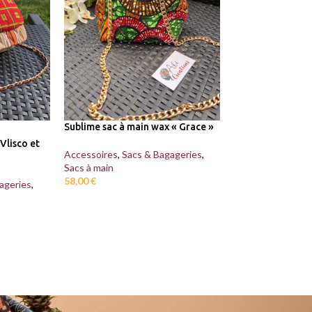
Sublime sac à main wax « Grace »
-17%
Vlisco et
1 Elegant sac à wa
Accessoires
,
Sacs & Bagageries
,
Sacs à main
Accessoires
,
Sacs
58,00
€
ageries
,
Sacs à main
40,30
€
48,80
€