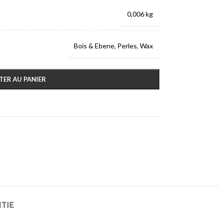
0,006 kg
Bois & Ebene
,
Perles
,
Wax
TER AU PANIER
NTIE