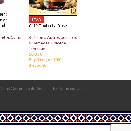
er :
STAR
e et
 ml
Café Touba La Dose
 être
,
Soins
Boissons
,
Autres boissons
& Remèdes
,
Epicerie
Ethnique
10,00
€
Buy 3 to get 10%
discount
tions Générales de Vente
Nous contacter