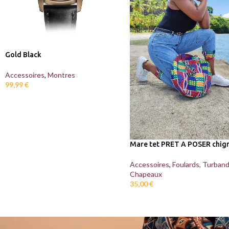
Gold Black
Accessoires
,
Montres
99,99
€
Mare tet PRET A POSER chig
Accessoires
,
Foulards, Turban
Chapeaux
35,00
€