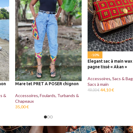
-10%
Elegant sac à main wax 
pagne tissé « Akan »
Accessoires
,
Sacs & Bag
non
Mare tet PRET A POSER chignon
Sacs à main
44,10
€
49,00
€
ds &
Accessoires
,
Foulards, Turbands &
Chapeaux
35,00
€