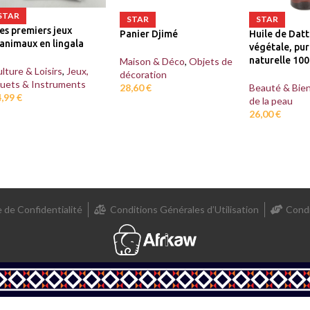
STAR
STAR
STAR
es premiers jeux
Panier Djimé
Huile de Datti
animaux en lingala
végétale, pur
naturelle 100
Maison & Déco
,
Objets de
lture & Loisirs
,
Jeux,
décoration
ouets & Instruments
28,60
€
Beauté & Bien
4,99
€
de la peau
26,00
€
e de Confidentialité
Conditions Générales d’Utilisation
Condi