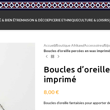
 & BIEN ÊTRE
MAISON & DÉCO
EPICERIE ETHNIQUE
CULTURE & LOISIRS
Accueil
/
Boutique Afrikaw
/
Accessoires
/
Bij
Boucles d’oreille percées en wax imprimé
Boucles d’oreill
imprimé
8,00
€
Boucles d’oreille fantaisies pour apporter d