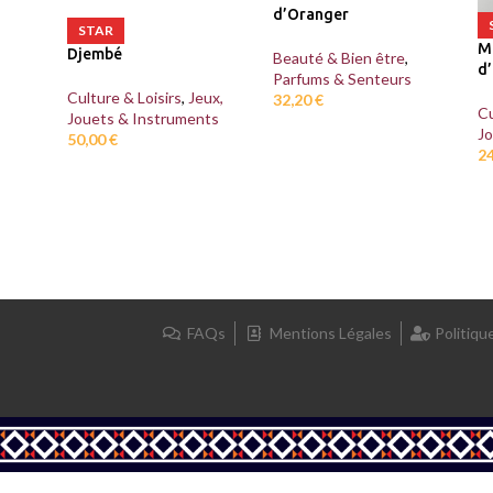
d’Oranger
STAR
M
Djembé
Beauté & Bien être
,
d’
Parfums & Senteurs
Culture & Loisirs
,
Jeux,
32,20
€
Cu
Jouets & Instruments
J
50,00
€
2
FAQs
Mentions Légales
Politiqu