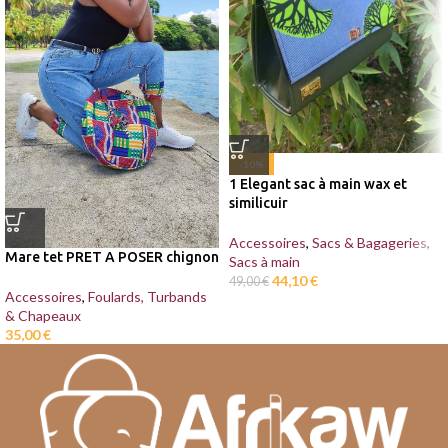
-10%
1 Elegant sac à main wax et
similicuir
Accessoires
,
Sacs & Bagageries
,
Mare tet PRET A POSER chignon
Sacs à main
44,10
€
49,00
€
Accessoires
,
Foulards, Turbands
& Chapeaux
35,00
€