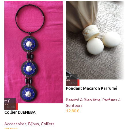
STAR
Fondant Macaron Parfumé
Beauté & Bien être
,
Parfums &
Senteurs
STAR
12,80
€
Collier DJENEBA
Accessoires
,
Bijoux
,
Colliers