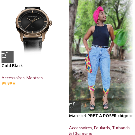
Gold Black
Accessoires
,
Montres
99,99
€
Mare tet PRET A POSER chignon
Accessoires
,
Foulards, Turbands
& Chapeaux