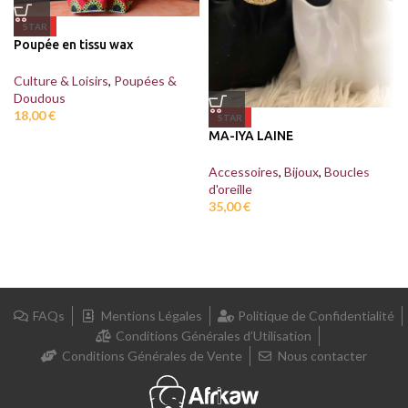
STAR
Poupée en tissu wax
Culture & Loisirs
,
Poupées &
Doudous
18,00
€
STAR
MA-IYA LAINE
Accessoires
,
Bijoux
,
Boucles
d'oreille
35,00
€
FAQs
Mentions Légales
Politique de Confidentialité
Conditions Générales d’Utilisation
Conditions Générales de Vente
Nous contacter