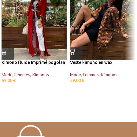
Kimono fluide Imprimé bogolan
Veste kimono en wax
Mode
,
Femmes
,
Kimonos
Mode
,
Femmes
,
Kimonos
59,00
€
59,00
€