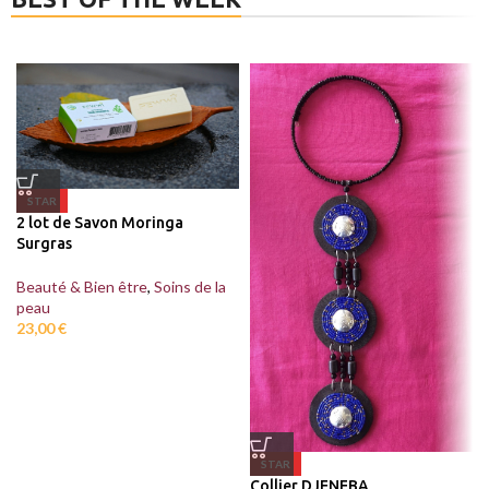
STAR
2 lot de Savon Moringa
Surgras
Beauté & Bien être
,
Soins de la
peau
23,00
€
STAR
Collier DJENEBA