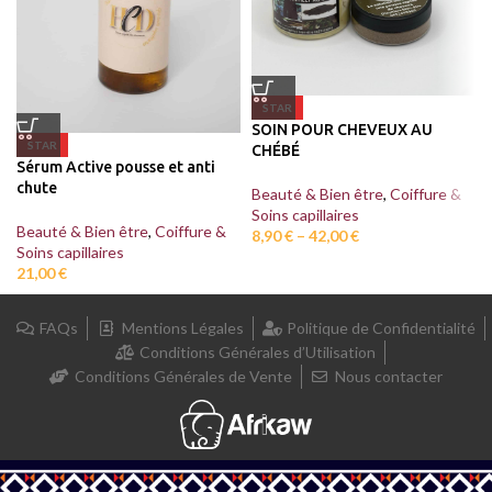
STAR
SOIN POUR CHEVEUX AU
STAR
CHÉBÉ
Sérum Active pousse et anti
chute
Beauté & Bien être
,
Coiffure &
Soins capillaires
Beauté & Bien être
,
Coiffure &
8,90
€
–
42,00
€
Soins capillaires
21,00
€
FAQs
Mentions Légales
Politique de Confidentialité
Conditions Générales d’Utilisation
Conditions Générales de Vente
Nous contacter