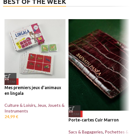
BEST OF THE WEEK
STAR
Mes premiers jeux d’animaux
en lingala
Culture & Loisirs
,
Jeux, Jouets &
Instruments
STAR
24,99
€
Porte-cartes Cuir Marron
Sacs & Bagageries
,
Pochettes &