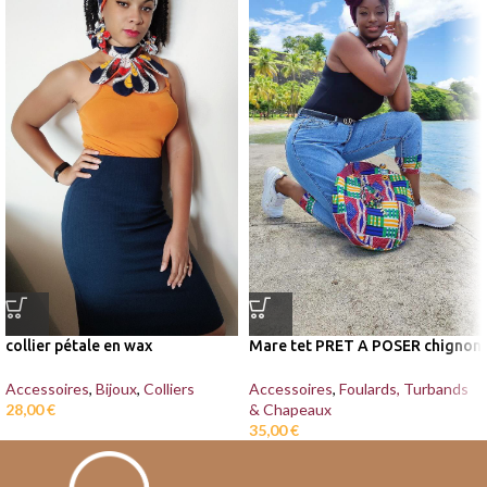
collier pétale en wax
Mare tet PRET A POSER chignon
Accessoires
,
Bijoux
,
Colliers
Accessoires
,
Foulards, Turbands
28,00
€
& Chapeaux
35,00
€