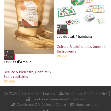
STAR
Jeu éducatif bambara
Culture & Loisirs
,
Jeux, Jouets &
Instruments
24,99
€
STAR
Feuilles d’Ambunu
Beauté & Bien être
,
Coiffure &
Soins capillaires
37,00
€
FAQs
Mentions Légales
Politique de Confidentialité
Conditions Générales d’Utilisation
Conditions Générales de Vente
Nous contacter