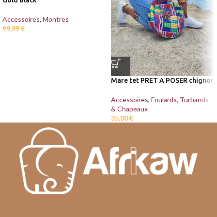
Gold Black
Accessoires
,
Montres
99,99
€
Mare tet PRET A POSER chignon
Accessoires
,
Foulards, Turbands
& Chapeaux
35,00
€