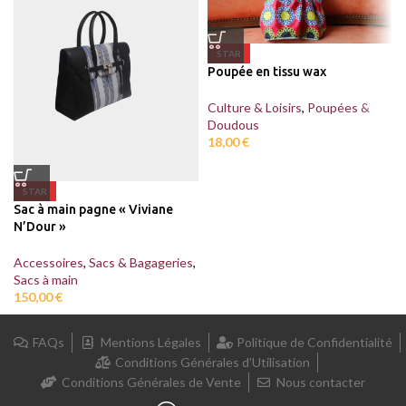
STAR
Poupée en tissu wax
Culture & Loisirs
,
Poupées &
Doudous
18,00
€
STAR
Sac à main pagne « Viviane
N’Dour »
Accessoires
,
Sacs & Bagageries
,
Sacs à main
150,00
€
FAQs
Mentions Légales
Politique de Confidentialité
Conditions Générales d’Utilisation
Conditions Générales de Vente
Nous contacter