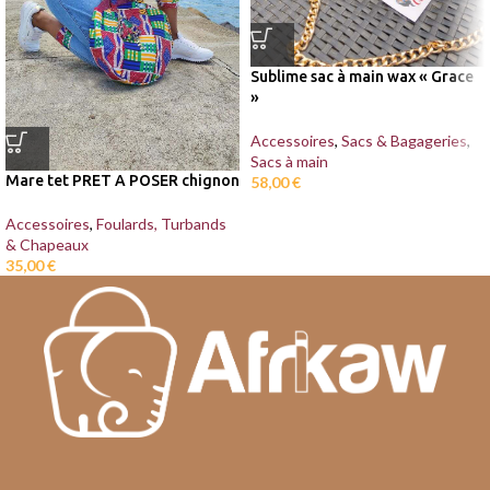
Sublime sac à main wax « Grace
»
Accessoires
,
Sacs & Bagageries
,
Sacs à main
Mare tet PRET A POSER chignon
58,00
€
Accessoires
,
Foulards, Turbands
& Chapeaux
35,00
€