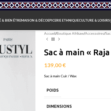
 & BIEN ÊTRE
MAISON & DÉCO
EPICERIE ETHNIQUE
CULTURE & LOISIRS
Accueil
/
Boutique Afrikaw
/
Accessoires
/
Sac
Sac à main « Raja
139,00
€
Sac à main Cuir / Wax
POIDS
DIMENSIONS