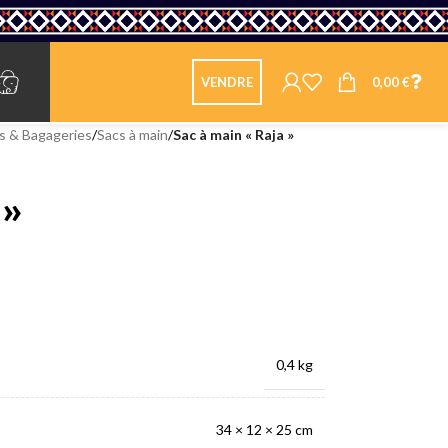
0,00
€
VENDRE
s & Bagageries
/
Sacs à main
/
Sac à main « Raja »
 »
0,4 kg
34 × 12 × 25 cm