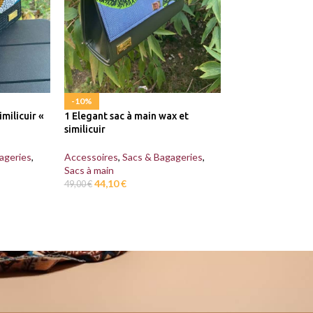
-10%
-10%
imilicuir «
1 Elegant sac à main wax et
Boucles d’oreille
similicuir
Bleu/Rouge
ageries
,
Accessoires
,
Sacs & Bagageries
,
Accessoires
,
Bijo
Sacs à main
d'oreille
44,10
€
11,70
€
49,00
€
13,00
€