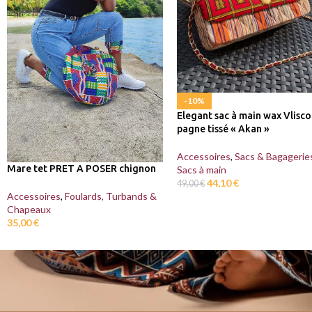
-10%
Elegant sac à main wax Vlisco
pagne tissé « Akan »
Accessoires
,
Sacs & Bagagerie
Mare tet PRET A POSER chignon
Sacs à main
44,10
€
49,00
€
Accessoires
,
Foulards, Turbands &
Chapeaux
35,00
€