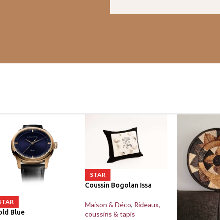
STAR
Coussin Bogolan Issa
STAR
Maison & Déco
,
Rideaux,
old Blue
coussins & tapis