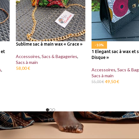
Sublime sac à main wax « Grace »
-10%
 et
1 Elegant sac à wax et s
Accessoires
,
Sacs & Bagageries
,
Disque »
Sacs à main
58,00
€
s
,
Accessoires
,
Sacs & Bag
Sacs à main
49,50
€
55,00
€