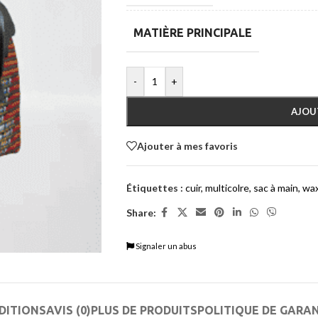
MATIÈRE PRINCIPALE
-
+
AJOU
Ajouter à mes favoris
Étiquettes :
cuir
,
multicolre
,
sac à main
,
wa
Share:
Signaler un abus
DITIONS
AVIS (0)
PLUS DE PRODUITS
POLITIQUE DE GARA