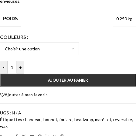
envieuses.
POIDS
0,250 kg
COULEURS
-
+
AJOUTER AU PANIER
Ajouter à mes favoris
UGS :
N / A
Étiquettes :
bandeau
,
bonnet
,
foulard
,
headwrap
,
maré tet
,
reversible
,
wax