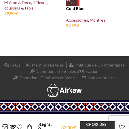
Maison & Déco
,
Rideaux,
STAR
coussins & tapis
Gold Blue
39,90
€
Accessoires
,
Montres
99,99
€
FAQs
Mentions Légales
Politique de Confidentialité
Conditions Générales d’Utilisation
Conditions Générales de Vente
Nous contacter
Maré tet intégral
CHOIX DES
33,00
€